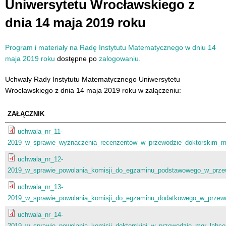
Uniwersytetu Wrocławskiego z
dnia 14 maja 2019 roku
Program i materiały na Radę Instytutu Matematycznego w dniu 14
maja 2019 roku
dostępne po
zalogowaniu.
Uchwały Rady Instytutu Matematycznego Uniwersytetu
Wrocławskiego z dnia 14 maja 2019 roku w załączeniu:
ZAŁĄCZNIK
uchwala_nr_11-
2019_w_sprawie_wyznaczenia_recenzentow_w_przewodzie_doktorskim_mg
uchwala_nr_12-
2019_w_sprawie_powolania_komisji_do_egzaminu_podstawowego_w_przew
uchwala_nr_13-
2019_w_sprawie_powolania_komisji_do_egzaminu_dodatkowego_w_przewo
uchwala_nr_14-
2019_w_sprawie_powolania_komisji_doktorskiej_w_przewodzie_mgr_lahce