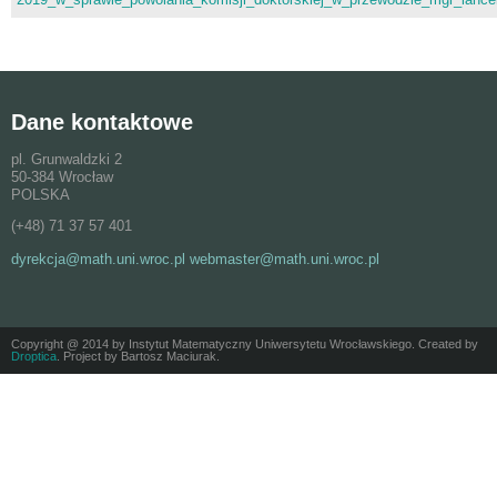
Dane kontaktowe
pl. Grunwaldzki 2
50-384 Wrocław
POLSKA
(+48) 71 37 57 401
dyrekcja@math.uni.wroc.pl webmaster@math.uni.wroc.pl
Copyright @ 2014 by Instytut Matematyczny Uniwersytetu Wrocławskiego. Created by
Droptica
. Project by Bartosz Maciurak.