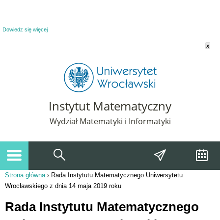
Powiadomienie o plikach cookie. Strona Instytut Matematyczny korzysta z plików
cookie. Pozostając na tej stronie, wyrażasz zgodę na korzystanie z plików cookie.
Dowiedz się więcej
x
Instytut Matematyczny
Wydział Matematyki i Informatyki
Strona główna
›
Rada Instytutu Matematycznego Uniwersytetu
Jesteś tutaj
Wrocławskiego z dnia 14 maja 2019 roku
Rada Instytutu Matematycznego