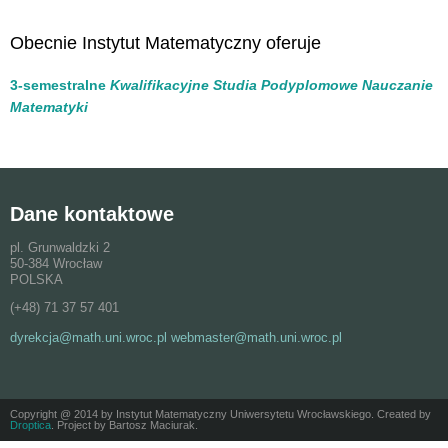
Obecnie Instytut Matematyczny oferuje
3-semestralne
Kwalifikacyjne Studia Podyplomowe Nauczanie
Matematyki
Dane kontaktowe
pl. Grunwaldzki 2
50-384 Wrocław
POLSKA
(+48) 71 37 57 401
dyrekcja@math.uni.wroc.pl webmaster@math.uni.wroc.pl
Copyright @ 2014 by Instytut Matematyczny Uniwersytetu Wrocławskiego. Created by
Droptica
. Project by Bartosz Maciurak.