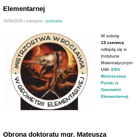
Elementarnej
16/06/2026
•
kategorie:
spotkania
W sobotę
13 czerwca
odbędą się w
Instytucie
Matematycznym
UWr
XXIV
Mistrzostwa
Polski w
Geometrii
Elementarnej
.
Obrona doktoratu mgr. Mateusza