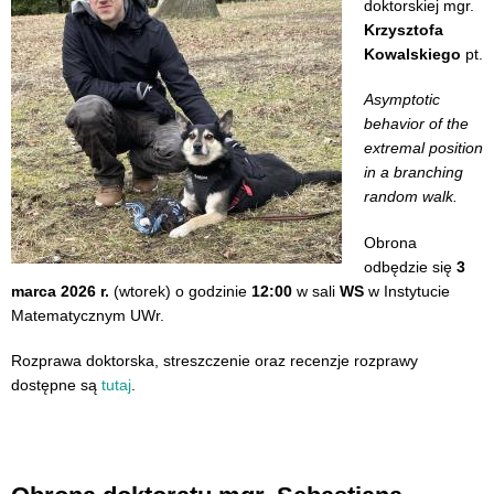
doktorskiej mgr.
Krzysztofa
Kowalskiego
pt.
Asymptotic
behavior of the
extremal position
in a branching
random walk.
Obrona
odbędzie się
3
marca 2026 r.
(wtorek) o godzinie
12:00
w sali
WS
w Instytucie
Matematycznym UWr.
Rozprawa doktorska, streszczenie oraz recenzje rozprawy
dostępne są
tutaj
.