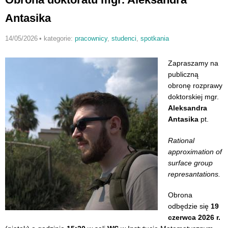
Antasika
14/05/2026
•
kategorie:
pracownicy
,
studenci
,
spotkania
Zapraszamy na
publiczną
obronę rozprawy
doktorskiej mgr.
Aleksandra
Antasika
pt.
Rational
approximation of
surface group
represantations.
Obrona
odbędzie się
19
czerwca 2026 r.