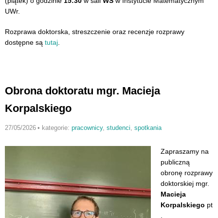
(piątek) o godzinie
15:30
w sali
WS
w Instytucie Matematycznym
UWr.
Rozprawa doktorska, streszczenie oraz recenzje rozprawy
dostępne są
tutaj
.
Obrona doktoratu mgr. Macieja
Korpalskiego
27/05/2026
•
kategorie:
pracownicy
,
studenci
,
spotkania
Zapraszamy na
publiczną
obronę rozprawy
doktorskiej mgr.
Macieja
Korpalskiego
pt
.