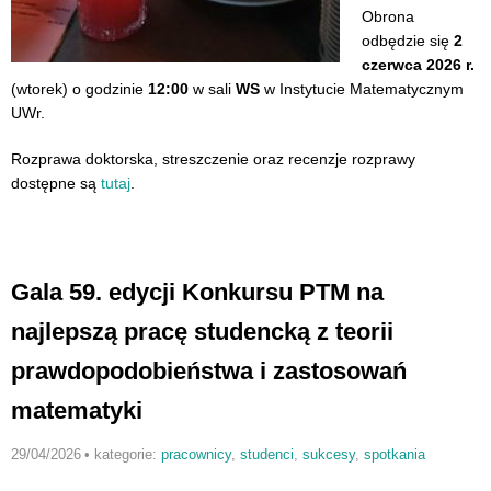
Obrona
odbędzie się
2
czerwca 2026 r.
(wtorek) o godzinie
12:00
w sali
WS
w Instytucie Matematycznym
UWr.
Rozprawa doktorska, streszczenie oraz recenzje rozprawy
dostępne są
tutaj
.
Gala 59. edycji Konkursu PTM na
najlepszą pracę studencką z teorii
prawdopodobieństwa i zastosowań
matematyki
29/04/2026
•
kategorie:
pracownicy
,
studenci
,
sukcesy
,
spotkania