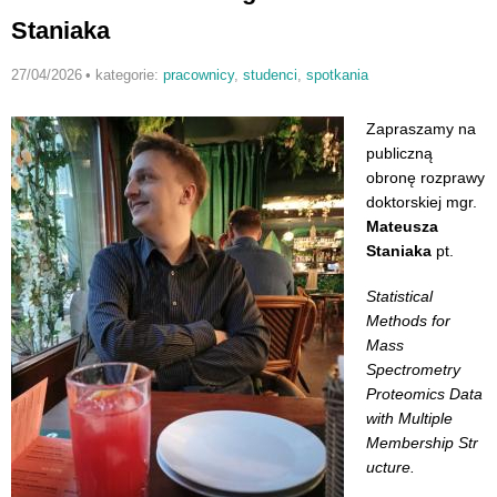
Staniaka
27/04/2026
•
kategorie:
pracownicy
,
studenci
,
spotkania
Zapraszamy na
publiczną
obronę rozprawy
doktorskiej mgr.
Mateusza
Staniaka
pt.
Statistical
Methods for
Mass
Spectrometry
Proteomics Data
with Multiple
Membership Str
ucture.