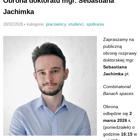
Obrona doktoratu mgr. Sebastiana
Jachimka
18/02/2026
•
kategorie:
pracownicy
,
studenci
,
spotkania
Zapraszamy na
publiczną
obronę rozprawy
doktorskiej mgr.
Sebastiana
Jachimka
pt.
Combinatorial
Banach spaces.
Obrona
odbędzie się
2
marca 2026 r.
(poniedziałek) o
godzinie
16:15
w