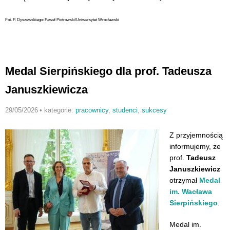
Fot. P. Dyszewskiego:
Paweł Piotrowski/Uniwersytet Wrocławski
Medal Sierpińskiego dla prof. Tadeusza
Januszkiewicza
29/05/2026
•
kategorie:
pracownicy
,
studenci
,
sukcesy
Z przyjemnością
informujemy, że
prof.
Tadeusz
Januszkiewicz
otrzymał
Medal
im. Wacława
Sierpińskiego
.
Medal im.