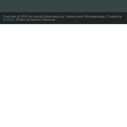
Copyright @ 2014 by Instytut Matematyczny Uniwersytetu Wrocławskiego. Created by
Droptica
. Project by Bartosz Maciurak.