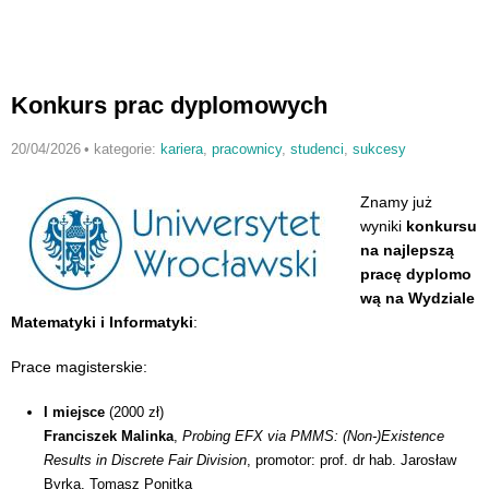
Konkurs prac dyplomowych
20/04/2026
•
kategorie:
kariera
,
pracownicy
,
studenci
,
sukcesy
Znamy już
wyniki
konkursu
na
najlepszą
pracę dyplomo
wą na Wydziale
Matematyki i Informatyki
:
Prace magisterskie:
I miejsce
(2000 zł)
Franciszek Malinka
,
Probing EFX via PMMS: (Non-)Existence
Results in Discrete Fair Division
, promotor: prof. dr hab. Jarosław
Byrka, Tomasz Ponitka