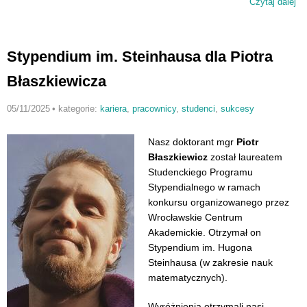
Czytaj dalej
wp
Na
im
Ko
Stypendium im. Steinhausa dla Piotra
dl
Ma
Błaszkiewicza
Mi
05/11/2025
•
kategorie:
kariera
,
pracownicy
,
studenci
,
sukcesy
Nasz doktorant mgr
Piotr
Błaszkiewicz
został laureatem
Studenckiego Programu
Stypendialnego w ramach
konkursu organizowanego przez
Wrocławskie Centrum
Akademickie. Otrzymał on
Stypendium im. Hugona
Steinhausa (w zakresie nauk
matematycznych).
Wyróżnienia otrzymali nasi