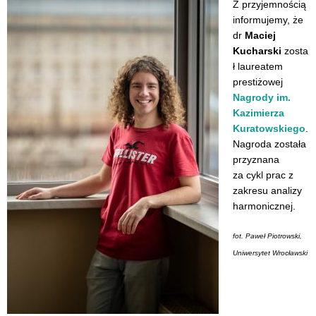
Z przyjemnością
informujemy, że
dr
Maciej
Kucharski
zosta
ł laureatem
prestiżowej
Nagrody im.
Kazimierza
Kuratowskiego
.
Nagroda została
przyznana
za cykl prac z
zakresu analizy
harmonicznej.
fot. Paweł Piotrowski,
Uniwersytet Wrocławski