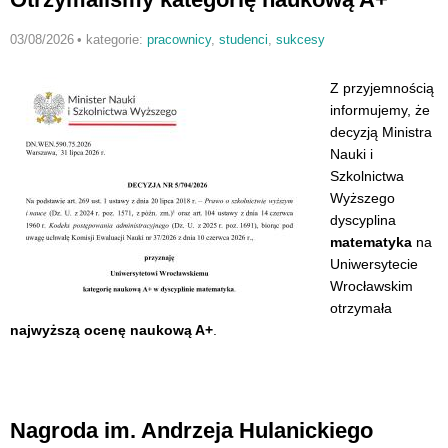
03/08/2026
•
kategorie:
pracownicy
,
studenci
,
sukcesy
Z przyjemnością
informujemy, że
decyzją Ministra
Nauki i
Szkolnictwa
Wyższego
dyscyplina
matematyka
na
Uniwersytecie
Wrocławskim
otrzymała
najwyższą ocenę naukową A+
.
Nagroda im. Andrzeja Hulanickiego