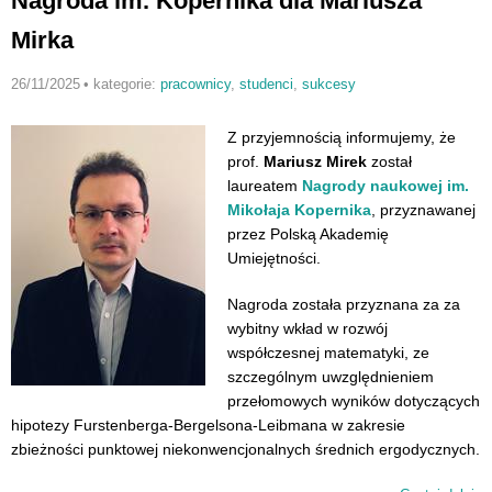
Nagroda im. Kopernika dla Mariusza
Mirka
26/11/2025
•
kategorie:
pracownicy
,
studenci
,
sukcesy
Z przyjemnością informujemy, że
prof.
Mariusz Mirek
został
laureatem
Nagrody naukowej im.
Mikołaja Kopernika
, przyznawanej
przez Polską Akademię
Umiejętności.
Nagroda została przyznana za za
wybitny wkład w rozwój
współczesnej matematyki, ze
szczególnym uwzględnieniem
przełomowych wyników dotyczących
hipotezy Furstenberga-Bergelsona-Leibmana w zakresie
zbieżności punktowej niekonwencjonalnych średnich ergodycznych.