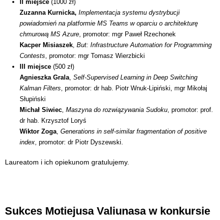
II miejsce
(1000 zł)
Zuzanna Kurnicka,
Implementacja systemu dystrybucji
powiadomień na platformie MS Teams w oparciu o architekturę
chmurową MS Azure
, promotor: mgr Paweł Rzechonek
Kacper Misiaszek
,
But: Infrastructure Automation for Programming
Contests
, promotor: mgr Tomasz Wierzbicki
III miejsce
(500 zł)
Agnieszka Grala
,
Self-Supervised Learning in Deep Switching
Kalman Filters
, promotor: dr hab. Piotr Wnuk-Lipiński, mgr Mikołaj
Słupiński
Michał Siwiec
,
Maszyna do rozwiązywania Sudoku
, promotor: prof.
dr hab. Krzysztof Loryś
Wiktor Zoga
,
Generations in self-similar fragmentation of positive
index
, promotor: dr Piotr Dyszewski.
Laureatom i ich opiekunom gratulujemy.
Sukces Motiejusa Valiunasa w konkursie