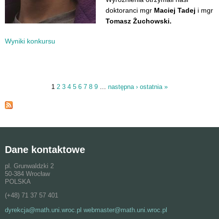
doktoranci mgr
Maciej Tadej
i mgr
Tomasz Żuchowski.
Wyniki konkursu
1
2
3
4
5
6
7
8
9
…
następna ›
ostatnia »
Strony
Dane kontaktowe
pl. Grunwaldzki 2
50-384 Wrocław
POLSKA
(+48) 71 37 57 401
dyrekcja@math.uni.wroc.pl webmaster@math.uni.wroc.pl