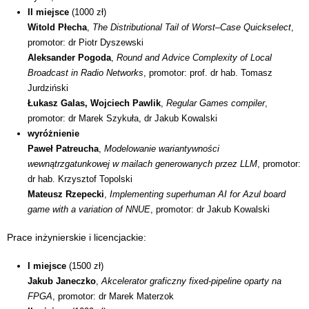
II miejsce
(1000 zł)
Witold Płecha
,
The Distributional Tail of Worst–Case Quickselect
,
promotor: dr Piotr Dyszewski
Aleksander Pogoda
,
Round and Advice Complexity of Local
Broadcast in Radio Networks
, promotor: prof. dr hab. Tomasz
Jurdziński
Łukasz Galas, Wojciech Pawlik
,
Regular Games compiler
,
promotor: dr Marek Szykuła, dr Jakub Kowalski
wyróżnienie
Paweł Patreucha
,
Modelowanie wariantywności
wewnątrzgatunkowej w mailach generowanych przez LLM
, promotor:
dr hab. Krzysztof Topolski
Mateusz Rzepecki
,
Implementing superhuman AI for Azul board
game with a variation of NNUE
, promotor: dr Jakub Kowalski
Prace inżynierskie i licencjackie:
I miejsce
(1500 zł)
Jakub Janeczko
,
Akcelerator graficzny fixed-pipeline oparty na
FPGA
, promotor: dr Marek Materzok