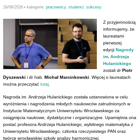
16/06/2026
•
kategorie:
pracownicy
,
studenci
,
sukcesy
Z przyjemnością
informujemy, że
laureatami
pierwszej
edycji
Nagrody
im. Andrzeja
Hulanickiego
zostali dr
Piotr
Dyszewski
i dr hab.
Michał Marcinkowski
.
Więcej o laureatach
można przeczytać
tutaj
.
Nagroda im. Andrzeja Hulanickiego została ustanowiona w celu
wyróżnienia i nagrodzenia młodych naukowców zatrudnionych w
Instytucie Matematycznym Uniwersytetu Wrocławskiego za
osiągnięcia naukowe, dydaktyczne i organizacyjne. Upamiętnia ona
postać profesora Andrzeja Hulanickiego, wybitnego matematyka z
Uniwersytetu Wrocławskiego, członka rzeczywistego PAN oraz
twórcę wrocławskiej szkoły analizy harmonicznej.