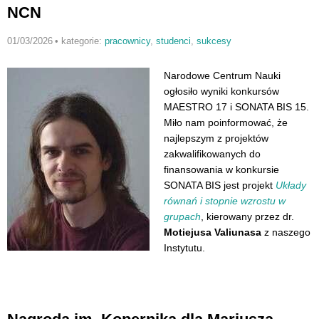
NCN
01/03/2026
•
kategorie:
pracownicy
,
studenci
,
sukcesy
Narodowe Centrum Nauki
ogłosiło wyniki konkursów
MAESTRO 17 i SONATA BIS 15.
Miło nam poinformować, że
najlepszym z projektów
zakwalifikowanych do
finansowania w konkursie
SONATA BIS jest projekt
Układy
równań i stopnie wzrostu w
grupach
, kierowany przez dr.
Motiejusa Valiunasa
z naszego
Instytutu.