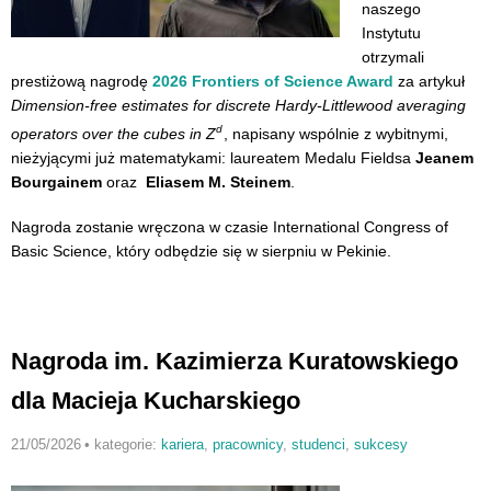
naszego
Instytutu
otrzymali
prestiżową nagrodę
2026 Frontiers of Science Award
za artykuł
Dimension-free estimates for discrete Hardy-Littlewood averaging
d
operators over the cubes in
Z
, napisany wspólnie z wybitnymi,
nieżyjącymi już matematykami: laureatem Medalu Fieldsa
Jeanem
Bourgainem
oraz
Eliasem M. Steinem
.
Nagroda zostanie wręczona w czasie International Congress of
Basic Science, który odbędzie się w sierpniu w Pekinie.
Nagroda im. Kazimierza Kuratowskiego
dla Macieja Kucharskiego
21/05/2026
•
kategorie:
kariera
,
pracownicy
,
studenci
,
sukcesy