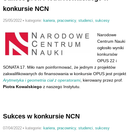
konkursie NCN
25/05/2022
•
kategorie:
kariera
,
pracownicy
,
studenci
,
sukcesy
Narodowe
Centrum Nauki
ogłosiło wyniki
konkursów
OPUS 22 i
SONATA 17. Miło nam poinformować, że jednym z projektów
zakwalifikowanych do finansowania w konkursie OPUS jest projekt
Arytmetyka i geometria ciał z operatorami
, kierowany przez prof.
Piotra Kowalskiego
z naszego Instytutu.
Sukces w konkursie NCN
07/04/2022
•
kategorie:
kariera
,
pracownicy
,
studenci
,
sukcesy