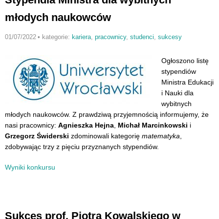
młodych naukowców
01/07/2022
•
kategorie:
kariera
,
pracownicy
,
studenci
,
sukcesy
Ogłoszono listę
stypendiów
Ministra Edukacji
i Nauki dla
wybitnych
młodych naukowców. Z prawdziwą przyjemnością informujemy, że
nasi pracownicy:
Agnieszka Hejna
,
Michał Marcinkowski
i
Grzegorz Świderski
zdominowali kategorię
matematyka
,
zdobywając trzy z pięciu przyznanych stypendiów.
Wyniki konkursu
Sukces prof. Piotra Kowalskiego w