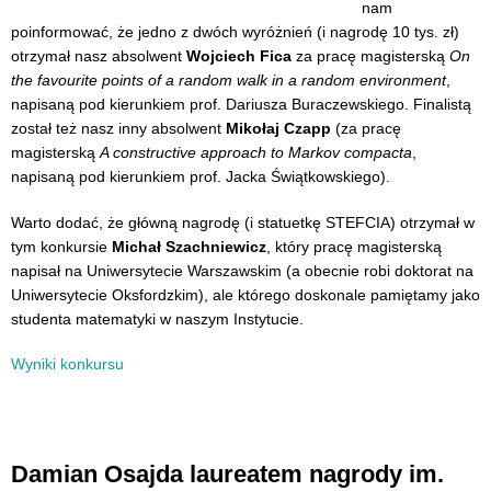
nam
poinformować, że jedno z dwóch wyróżnień (i nagrodę 10 tys. zł)
otrzymał nasz absolwent
Wojciech Fica
za pracę magisterską
On
the favourite points of a random walk in a random environment
,
napisaną pod kierunkiem prof. Dariusza Buraczewskiego. Finalistą
został też nasz inny absolwent
Mikołaj Czapp
(za pracę
magisterską
A constructive approach to Markov compacta
,
napisaną pod kierunkiem prof. Jacka Świątkowskiego).
Warto dodać, że główną nagrodę (i statuetkę STEFCIA) otrzymał w
tym konkursie
Michał Szachniewicz
, który pracę magisterską
napisał na Uniwersytecie Warszawskim (a obecnie robi doktorat na
Uniwersytecie Oksfordzkim), ale którego doskonale pamiętamy jako
studenta matematyki w naszym Instytucie.
Wyniki konkursu
Damian Osajda laureatem nagrody im.