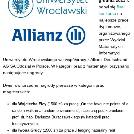
grudnia 2021 r.
odbył się
finał
konkursu
na
najlepsze prace
dyplomowe,
organizowanego
przez Wydział
Matematyki i
Informatyki
Uniwersytetu Wrocławskiego we współpracy z Allianz Deutschland
AG SA Oddział w Polsce. W kategorii prac z matematyki przyznano
następujące nagrody:
Dwie równorzędne nagrody pierwsze w kategorii prac
magisterskich:
dla
Wojciecha Ficy
(1500 zł) za pracę „On the favourite points of a
random walk in a random environment”, napisaną pod kierunkiem
prof. dr. hab. Dariusza Buraczewskiego (w kategorii prac
teoretycznych),
dla
Iwona Grucy
(1500 zł) za pracę „Hedging naturalny rent