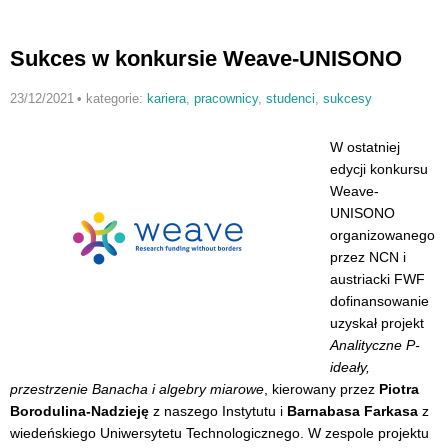
Sukces w konkursie Weave-UNISONO
23/12/2021
•
kategorie:
kariera
,
pracownicy
,
studenci
,
sukcesy
W ostatniej
edycji konkursu
Weave-
UNISONO
organizowanego
przez NCN i
austriacki FWF
dofinansowanie
uzyskał projekt
Analityczne P-
ideały,
przestrzenie Banacha i algebry miarowe
, kierowany przez
Piotra
Borodulina-Nadzieję
z naszego Instytutu i
Barnabasa Farkasa
z
wiedeńskiego Uniwersytetu Technologicznego. W zespole projektu