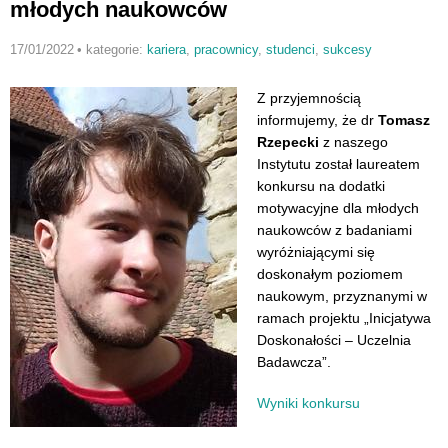
młodych naukowców
17/01/2022
•
kategorie:
kariera
,
pracownicy
,
studenci
,
sukcesy
Z przyjemnością
informujemy, że dr
Tomasz
Rzepecki
z naszego
Instytutu został laureatem
konkursu na dodatki
motywacyjne dla młodych
naukowców z badaniami
wyróżniającymi się
doskonałym poziomem
naukowym, przyznanymi w
ramach projektu „Inicjatywa
Doskonałości – Uczelnia
Badawcza”.
Wyniki konkursu