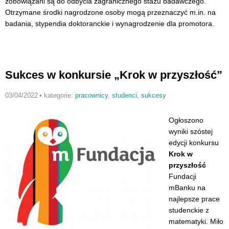
zobowiązani są do odbycia zagranicznego stażu badawczego.
Otrzymane środki nagrodzone osoby mogą przeznaczyć m.in. na
badania, stypendia doktoranckie i wynagrodzenie dla promotora.
Sukces w konkursie „Krok w przyszłość”
03/04/2022
•
kategorie:
pracownicy
,
studenci
,
sukcesy
Ogłoszono
wyniki szóstej
edycji konkursu
Krok w
przyszłość
Fundacji
mBanku na
najlepsze prace
studenckie z
matematyki. Miło