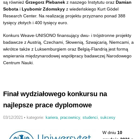
są również
Grzegorz Plebanek
z naszego Instytutu oraz
Damian
Sobota
i
Lyubomir Zdomskyy
z wiedeńskiego Kurt Gödel
Research Center. Na realizację projektu przyznano ponad 388
tysięcy złotych i 400 tysięcy euro.
Konkurs Weave-UNISONO finansujący dwu- i trójstronne projekty
badawcze z Austrią, Czechami, Słowenią, Szwajcarią, Niemcami, a
wkrótce także z Luksemburgiem oraz Belgią-Flandrią jest formą
wspierania międzynarodowej współpracy badawczej Narodowego
Centrum Nauki.
Finał wydziałowego konkursu na
najlepsze prace dyplomowe
03/12/2021
•
kategorie:
kariera
,
pracownicy
,
studenci
,
sukcesy
W dniu
10