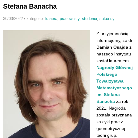
Stefana Banacha
30/03/2022
•
kategorie:
kariera
,
pracownicy
,
studenci
,
sukcesy
Z przyjemnością
informujemy, że dr
Damian Osajda
z
naszego Instytutu
został laureatem
Nagrody Głównej
Polskiego
Towarzystwa
Matematycznego
im. Stefana
Banacha
za rok
2021. Nagroda
została przyznana
za cykl prac z
geometrycznej
teorii grup.