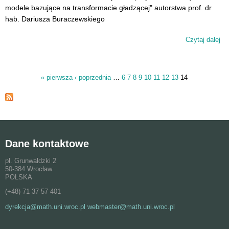
modele bazujące na transformacie gładzącej" autorstwa prof. dr
hab. Dariusza Buraczewskiego
Czytaj dalej
wp
na
dr.
Da
« pierwsza
‹ poprzednia
…
6
7
8
9
10
11
12
13
14
Strony
Bu
wy
ko
So
pr
Dane kontaktowe
pl. Grunwaldzki 2
50-384 Wrocław
POLSKA
(+48) 71 37 57 401
dyrekcja@math.uni.wroc.pl webmaster@math.uni.wroc.pl