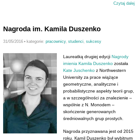
Czytaj dalej
wp
Na
st
na
Nagroda im. Kamila Duszenko
mi
w
31/05/2016
•
kategorie:
pracownicy
,
studenci
,
sukcesy
Po
Laureatką drugiej edycji
Nagrody
imienia Kamila Duszenko
została
Kate Juschenko
z Northwestern
University za prace wiążące
geometryczne, analityczne i
probabilistyczne aspekty teorii grup,
a w szczególności za znalezienie –
wspólnie z N. Monodem –
skończenie generowanych
średniowalnych grup prostych.
Nagroda przyznawana jest od 2015
roku. Kamil Duszenko był wybitnym