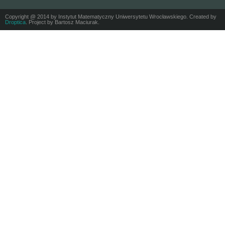
Copyright @ 2014 by Instytut Matematyczny Uniwersytetu Wrocławskiego. Created by
Droptica
. Project by Bartosz Maciurak.