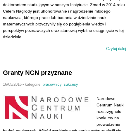
doktorantem studiującym w naszym Instytucie. Zmarł w 2014 roku.
Celem Nagrody jest uhonorowanie i nagrodzenie młodego
naukowca, którego prace lub badania w dziedzinie nauk
matematycznych przyczyniły się do pogłębienia wiedzy i
perspektyw poznawczych oraz stanowią wybitne osiągnięcie w tej
dziedzinie.
Czytaj dalej
wp
Na
im
Ka
Granty NCN przyznane
Du
16/05/2016
•
kategorie:
pracownicy
,
sukcesy
Narodowe
Centrum Nauki
rozstrzygnęło
konkursy na
prowadzenie
badań naukowych. Wśród wyróżnionych naukowców znaleźli się