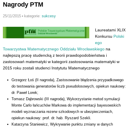
Ma
Nagrody PTM
Do
25/11/2015
•
kategorie:
sukcesy
Laureatami XLIX
Konkursu
Polski
ego
Towarzystwa Matematycznego Oddziału Wrocławskiego
na
najlepszą pracę studencką z teorii prawdopodobieństwa i
zastosowań matematyki w kategorii zastosowania matematyki w
2015 roku zostali studenci Instytutu Matematycznego
Grzegorz Łoś (II nagroda), Zastosowanie błądzenia przypadkowego
do testowania generatorów liczb pseudolosowych, opiekun naukowy:
dr. Paweł Lorek;
Tomasz Dąbrowski (III nagroda), Wykorzystanie metod symulacji
Monte Carlo łańcuchów Markowa do implementacji bayesowskich
modeli wyznaczania rezerw szkodowych w ubezpieczeniach,
opiekun naukowy: prof. dr. hab. Ryszard Szekli.
Katarzyna Staniewicz, Wykrywanie punktu zmiany w danych