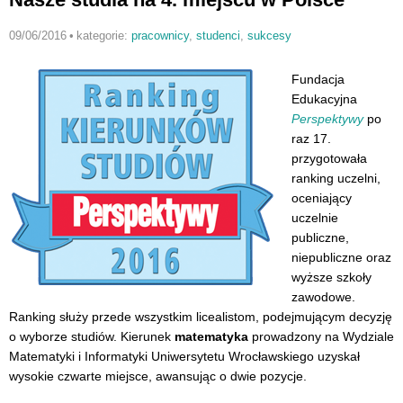
09/06/2016
•
kategorie:
pracownicy
,
studenci
,
sukcesy
Fundacja
Edukacyjna
Perspektywy
po
raz 17.
przygotowała
ranking uczelni,
oceniający
uczelnie
publiczne,
niepubliczne oraz
wyższe szkoły
zawodowe.
Ranking służy przede wszystkim licealistom, podejmującym decyzję
o wyborze studiów. Kierunek
matematyka
prowadzony na Wydziale
Matematyki i Informatyki Uniwersytetu Wrocławskiego uzyskał
wysokie czwarte miejsce, awansując o dwie pozycje.