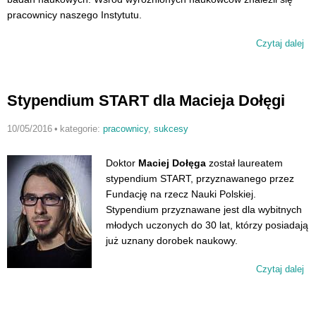
pracownicy naszego Instytutu.
Czytaj dalej
wp
Gr
N
pr
Stypendium START dla Macieja Dołęgi
10/05/2016
•
kategorie:
pracownicy
,
sukcesy
Doktor
Maciej Dołęga
został laureatem
stypendium START, przyznawanego przez
Fundację na rzecz Nauki Polskiej.
Stypendium przyznawane jest dla wybitnych
młodych uczonych do 30 lat, którzy posiadają
już uznany dorobek naukowy.
Czytaj dalej
wp
St
ST