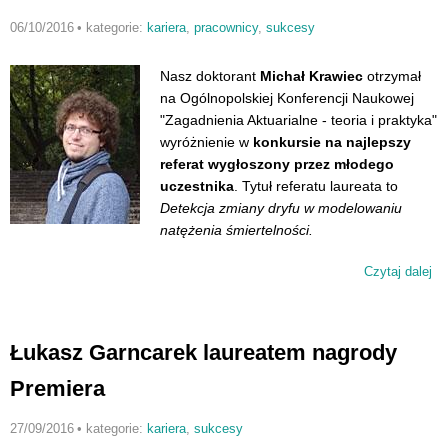
Na
06/10/2016
•
kategorie:
kariera
,
pracownicy
,
sukcesy
PO
Nasz doktorant
Michał Krawiec
otrzymał
na Ogólnopolskiej Konferencji Naukowej
"Zagadnienia Aktuarialne - teoria i praktyka"
wyróżnienie w
konkursie na najlepszy
referat wygłoszony przez młodego
uczestnika
. Tytuł referatu laureata to
Detekcja zmiany dryfu w modelowaniu
natężenia śmiertelności.
Czytaj dalej
wp
Wy
dl
Kr
Łukasz Garncarek laureatem nagrody
Premiera
27/09/2016
•
kategorie:
kariera
,
sukcesy