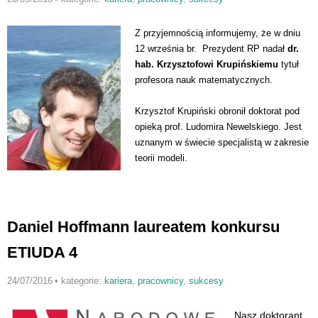
P
Z przyjemnością informujemy, że w dniu
12 września br. Prezydent RP nadał
dr.
hab. Krzysztofowi Krupińskiemu
tytuł
profesora nauk matematycznych.
Krzysztof Krupiński obronił doktorat pod
opieką prof. Ludomira Newelskiego. Jest
uznanym w świecie specjalistą w zakresie
teorii modeli.
Daniel Hoffmann laureatem konkursu
ETIUDA 4
24/07/2016
•
kategorie:
kariera
,
pracownicy
,
sukcesy
Nasz doktorant