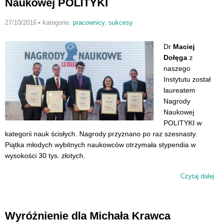
Naukowej POLITYKI
27/10/2016
•
kategorie:
pracownicy
,
sukcesy
Dr
Maciej
Dołęga
z
naszego
Instytutu został
laureatem
Nagrody
Naukowej
POLITYKI w
kategorii nauk ścisłych. Nagrody przyznano po raz szesnasty.
Piątka młodych wybitnych naukowców otrzymała stypendia w
wysokości 30 tys. złotych.
Czytaj dalej
wp
Ma
Do
la
Wyróżnienie dla Michała Krawca
Na