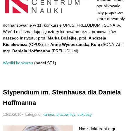
opublikowało
listę projektów,
które otrzymały
dofinansowanie w 11. konkursie OPUS, PRELUDIUM i SONATA.
Wśród nich znajdują się cztery kierowane przez pracowników
naszego Instytutu: prof.
Marka Bożejkę
, prof.
Andrzeja
Kisielewicza
(OPUS), dr
Annę Wysoczańską-Kulę
(SONATA) i
mgr.
Daniela Hoffmanna
(PRELUDIUM).
Wyniki konkursu
(panel ST1)
Stypendium im. Steinhausa dla Daniela
Hoffmanna
13/11/2016
•
kategorie:
kariera
,
pracownicy
,
sukcesy
Nasz doktorant mgr