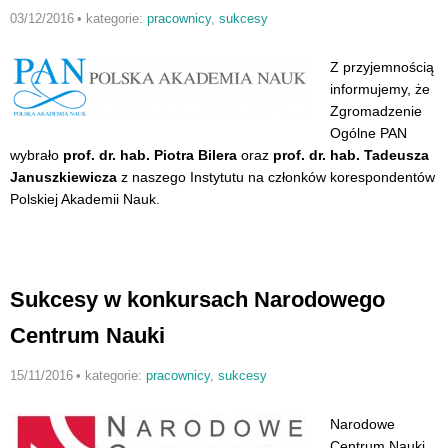
03/12/2016
•
kategorie:
pracownicy
,
sukcesy
Z przyjemnością
informujemy, że
Zgromadzenie
Ogólne PAN
wybrało
prof. dr. hab. Piotra Bilera
oraz
prof. dr. hab. Tadeusza
Januszkiewicza
z naszego Instytutu na członków korespondentów
Polskiej Akademii Nauk.
Sukcesy w konkursach Narodowego
Centrum Nauki
15/11/2016
•
kategorie:
pracownicy
,
sukcesy
Narodowe
Centrum Nauki