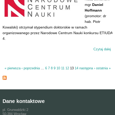
mgr
Daniel
Hoffmann
(promotor: dr
hab. Piotr
Kowalski) otrzymał stypendium doktorskie w ramach
organizowanego przez Narodowe Centrum Nauki konkursu ETIUDA
4.
Czytaj dalej
wp
Da
Ho
la
« pierwsza
‹ poprzednia
…
6
7
8
9
10
11
12
13
14
następna ›
ostatnia »
Strony
ko
ET
4
Dane kontaktowe
pl. Grunwaldzki 2
50-384 Wrocław