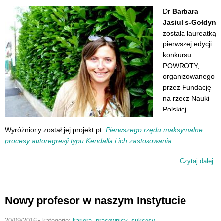
Dr
Barbara
Jasiulis-Gołdyn
została laureatką
pierwszej edycji
konkursu
POWROTY,
organizowanego
przez Fundację
na rzecz Nauki
Polskiej.
Wyróżniony został jej projekt pt.
Pierwszego rzędu maksymalne
procesy autoregresji typu Kendalla i ich zastosowania
.
Czytaj dalej
wp
Ba
Jas
Go
Nowy profesor w naszym Instytucie
la
ko
20/09/2016
•
kategorie:
kariera
,
pracownicy
,
sukcesy