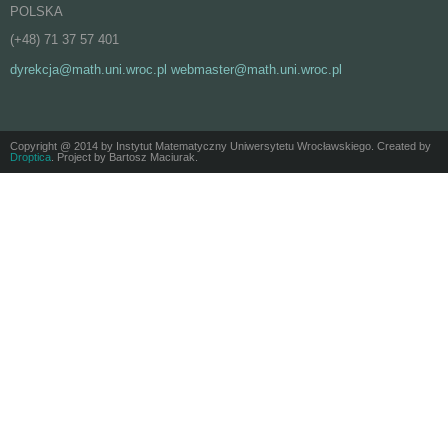
POLSKA
(+48) 71 37 57 401
dyrekcja@math.uni.wroc.pl webmaster@math.uni.wroc.pl
Copyright @ 2014 by Instytut Matematyczny Uniwersytetu Wrocławskiego. Created by
Droptica
. Project by Bartosz Maciurak.