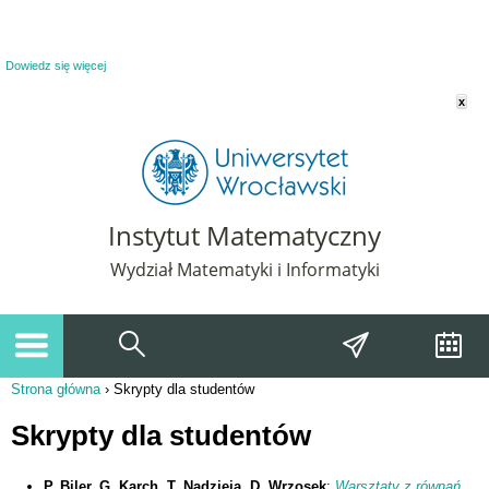
Powiadomienie o plikach cookie. Strona Instytut Matematyczny korzysta z plików
cookie. Pozostając na tej stronie, wyrażasz zgodę na korzystanie z plików cookie.
Dowiedz się więcej
x
Instytut Matematyczny
Wydział Matematyki i Informatyki
Strona główna
›
Skrypty dla studentów
Jesteś tutaj
Skrypty dla studentów
P. Biler
, G. Karch. T. Nadzieja, D. Wrzosek
:
Warsztaty z równań