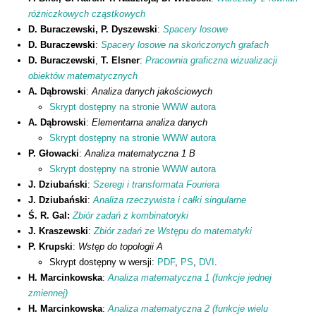
różniczkowych cząstkowych
D. Buraczewski, P. Dyszewski
:
Spacery losowe
D. Buraczewski
:
Spacery losowe na skończonych grafach
D. Buraczewski
,
T. Elsner
:
Pracownia graficzna wizualizacji
obiektów matematycznych
A. Dąbrowski
:
Analiza danych jakościowych
Skrypt dostępny na stronie WWW autora
A. Dąbrowski
:
Elementarna analiza danych
Skrypt dostępny na stronie WWW autora
P. Głowacki
:
Analiza matematyczna 1 B
Skrypt dostępny na stronie WWW autora
J. Dziubański
:
Szeregi i transformata Fouriera
J. Dziubański
:
Analiza rzeczywista i całki singularne
Ś. R. Gal:
Zbiór zadań z kombinatoryki
J. Kraszewski
:
Zbiór zadań ze Wstępu do matematyki
P. Krupski
:
Wstęp do topologii A
Skrypt dostępny w wersji:
PDF
,
PS
,
DVI
.
H. Marcinkowska
:
Analiza matematyczna 1 (funkcje jednej
zmiennej)
H. Marcinkowska
:
Analiza matematyczna 2 (funkcje wielu