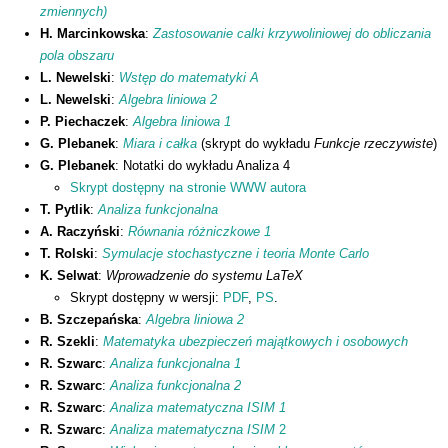
zmiennych)
H. Marcinkowska
:
Zastosowanie calki krzywoliniowej do obliczania
pola obszaru
L. Newelski
:
Wstęp do matematyki A
L. Newelski
:
Algebra liniowa 2
P. Piechaczek
:
Algebra liniowa 1
G. Plebanek
:
Miara i całka
(skrypt do wykładu
Funkcje rzeczywiste
)
G. Plebanek
: Notatki do wykładu Analiza 4
Skrypt dostępny na stronie WWW autora
T. Pytlik
:
Analiza funkcjonalna
A. Raczyński
:
Równania różniczkowe 1
T. Rolski
:
Symulacje stochastyczne i teoria Monte Carlo
K. Selwat
:
Wprowadzenie do systemu LaTeX
Skrypt dostępny w wersji:
PDF
,
PS
.
B. Szczepańska
:
Algebra liniowa 2
R. Szekli
:
Matematyka ubezpieczeń majątkowych i osobowych
R. Szwarc
:
Analiza funkcjonalna 1
R. Szwarc
:
Analiza funkcjonalna 2
R. Szwarc
:
Analiza matematyczna ISIM 1
R. Szwarc
:
Analiza matematyczna ISIM
2