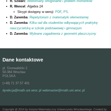
R. Szwarc
:
Wielomiany ortogonalne i problem momentów
R. Wencel
:
Algebra 1A
Skrypt dostępny w wersji:
PDF
,
PS
.
D. Zaremba
:
Repetytorium z matematyki elementarnej
D. Zaremba
:
Kilka rad dla studentów odbywających praktykę
nauczycielską w szkole podstawowej i gimnazjum
D. Zaremba
:
Wybrane zagadnienia z geometrii płaszczyzny
Dane kontaktowe
pl. Grunwaldzki 2
50-384 Wrocław
POLSKA
(+48) 71 37 57 401
dyrekcja@math.uni.wroc.pl webmaster@math.uni.wroc.pl
Copyright @ 2014 by Instytut Matematyczny Uniwersytetu Wrocławskiego. Created by