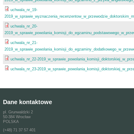
uchwala_nr_19-
2019_w_sprawie_wyznaczenia_recenzentow_w_przewodzie_doktorskim_m
uchwala_nr_20-
2019_w_sprawie_powolania_komisji_do_egzaminu_podstawowego_w_prze
uchwala_nr_21-
2019_w_sprawie_powolania_komisji_do_egzaminy_dodatkowego_w_przew
uchwala_nr_22-2019_w_sprawie_powolania_komisji_doktorskiej_w_prz
uchwala_nr_23-2019_w_sprawie_powolania_komisji_doktorskiej_w_prz
Dane kontaktowe
pl. Grunwaldzki 2
50-384 Wrocław
POLSKA
(+48) 71 37 57 401