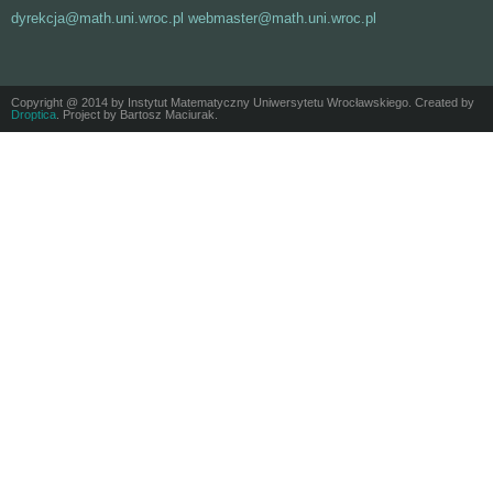
dyrekcja@math.uni.wroc.pl webmaster@math.uni.wroc.pl
Copyright @ 2014 by Instytut Matematyczny Uniwersytetu Wrocławskiego. Created by
Droptica
. Project by Bartosz Maciurak.