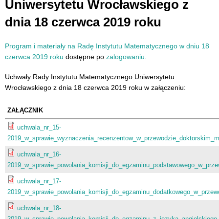
Uniwersytetu Wrocławskiego z
dnia 18 czerwca 2019 roku
Program i materiały na Radę Instytutu Matematycznego w dniu 18
czerwca 2019 roku
dostępne po
zalogowaniu.
Uchwały Rady Instytutu Matematycznego Uniwersytetu
Wrocławskiego z dnia 18 czerwca 2019 roku w załączeniu:
ZAŁĄCZNIK
uchwala_nr_15-
2019_w_sprawie_wyznaczenia_recenzentow_w_przewodzie_doktorskim_mg
uchwala_nr_16-
2019_w_sprawie_powolania_komisji_do_egzaminu_podstawowego_w_prze
uchwala_nr_17-
2019_w_sprawie_powolania_komisji_do_egzaminu_dodatkowego_w_przewo
uchwala_nr_18-
2019_w_sprawie_powolania_komisji_do_egzaminu_z_jezyka_angielskiego