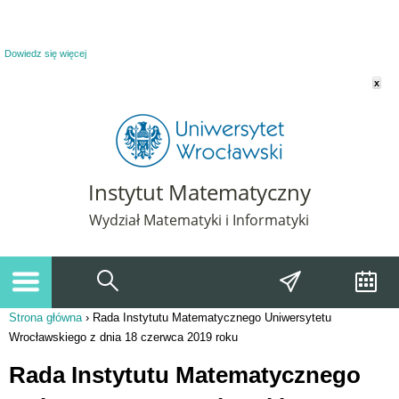
Powiadomienie o plikach cookie. Strona Instytut Matematyczny korzysta z plików
cookie. Pozostając na tej stronie, wyrażasz zgodę na korzystanie z plików cookie.
Dowiedz się więcej
x
Instytut Matematyczny
Wydział Matematyki i Informatyki
Strona główna
›
Rada Instytutu Matematycznego Uniwersytetu
Jesteś tutaj
Wrocławskiego z dnia 18 czerwca 2019 roku
Rada Instytutu Matematycznego