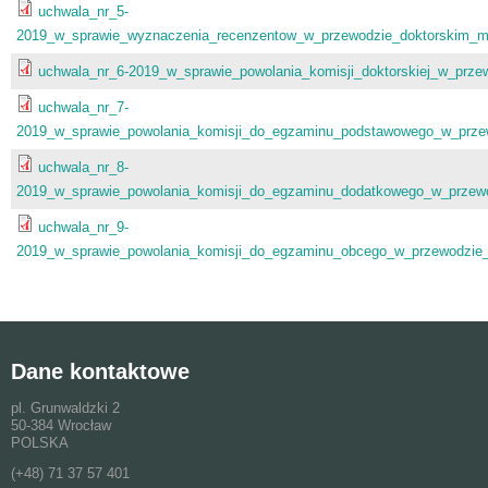
uchwala_nr_5-
2019_w_sprawie_wyznaczenia_recenzentow_w_przewodzie_doktorskim_mg
uchwala_nr_6-2019_w_sprawie_powolania_komisji_doktorskiej_w_prze
uchwala_nr_7-
2019_w_sprawie_powolania_komisji_do_egzaminu_podstawowego_w_prze
uchwala_nr_8-
2019_w_sprawie_powolania_komisji_do_egzaminu_dodatkowego_w_przewo
uchwala_nr_9-
2019_w_sprawie_powolania_komisji_do_egzaminu_obcego_w_przewodzie_
Dane kontaktowe
pl. Grunwaldzki 2
50-384 Wrocław
POLSKA
(+48) 71 37 57 401