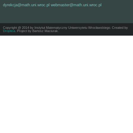
dyrekcja@math.uni.wroc.pl webmaster@math.uni.wroc.pl
Copyright @ 2014 by Instytut Matematyczny Uniwersytetu Wrocławskiego. Created by
Droptica
. Project by Bartosz Maciurak.