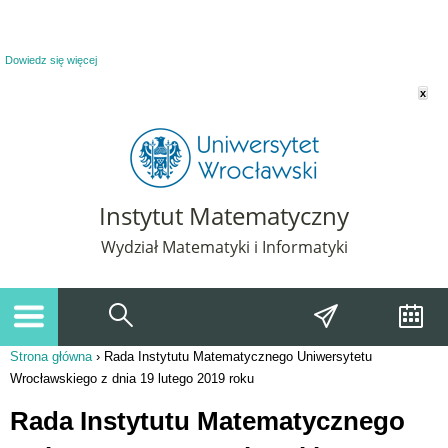
Powiadomienie o plikach cookie. Strona Instytut Matematyczny korzysta z plików
cookie. Pozostając na tej stronie, wyrażasz zgodę na korzystanie z plików cookie.
Dowiedz się więcej
x
Instytut Matematyczny
Wydział Matematyki i Informatyki
Strona główna
›
Rada Instytutu Matematycznego Uniwersytetu
Jesteś tutaj
Wrocławskiego z dnia 19 lutego 2019 roku
Rada Instytutu Matematycznego