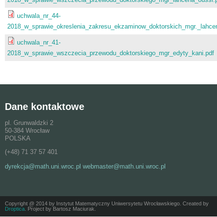
uchwala_nr_44-
2018_w_sprawie_okreslenia_zakresu_ekzaminow_doktorskich_mgr._lahcen
uchwala_nr_41-
2018_w_sprawie_wszczecia_przewodu_doktorskiego_mgr_edyty_kani.pdf
Dane kontaktowe
pl. Grunwaldzki 2
50-384 Wrocław
POLSKA
(+48) 71 37 57 401
dyrekcja@math.uni.wroc.pl webmaster@math.uni.wroc.pl
Copyright @ 2014 by Instytut Matematyczny Uniwersytetu Wrocławskiego. Created by
Droptica
. Project by Bartosz Maciurak.