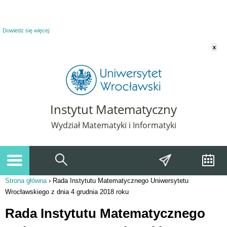
Powiadomienie o plikach cookie. Strona Instytut Matematyczny korzysta z plików
cookie. Pozostając na tej stronie, wyrażasz zgodę na korzystanie z plików cookie.
Dowiedz się więcej
x
Instytut Matematyczny
Wydział Matematyki i Informatyki
Strona główna
›
Rada Instytutu Matematycznego Uniwersytetu
Jesteś tutaj
Wrocławskiego z dnia 4 grudnia 2018 roku
Rada Instytutu Matematycznego