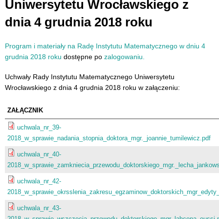
Uniwersytetu Wrocławskiego z
dnia 4 grudnia 2018 roku
Program i materiały na Radę Instytutu Matematycznego w dniu 4
grudnia 2018 roku
dostępne po
zalogowaniu.
Uchwały Rady Instytutu Matematycznego Uniwersytetu
Wrocławskiego z dnia 4 grudnia 2018 roku w załączeniu:
ZAŁĄCZNIK
uchwala_nr_39-
2018_w_sprawie_nadania_stopnia_doktora_mgr._joannie_tumilewicz.pdf
uchwala_nr_40-
2018_w_sprawie_zamkniecia_przewodu_doktorskiego_mgr._lecha_jankows
uchwala_nr_42-
2018_w_sprawie_okrsslenia_zakresu_egzaminow_doktorskich_mgr_edyty_
uchwala_nr_43-
2018_w_sprawie_wszczecia_przewodu_doktorskiego_mgr_lahcena_oussi.