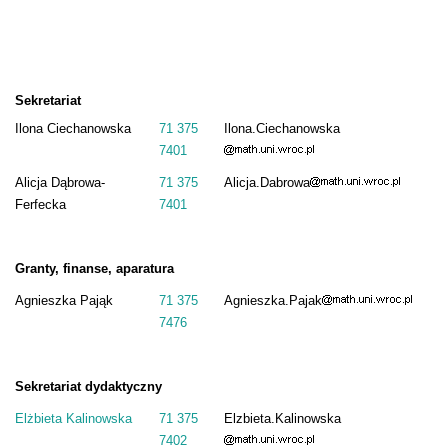
Sekretariat
Ilona Ciechanowska
71 375
Ilona.Ciechanowska
7401
Alicja Dąbrowa-
71 375
Alicja.Dabrowa
Ferfecka
7401
Granty, finanse, aparatura
Agnieszka Pająk
71 375
Agnieszka.Pajak
7476
Sekretariat dydaktyczny
Elżbieta Kalinowska
71 375
Elzbieta.Kalinowska
7402