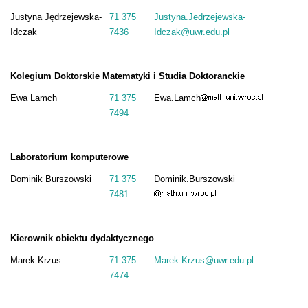
Justyna Jędrzejewska-
71 375
Justyna.Jedrzejewska-
Idczak
7436
Idczak@uwr.edu.pl
Kolegium Doktorskie Matematyki i Studia Doktoranckie
Ewa Lamch
71 375
Ewa.Lamch
7494
Laboratorium komputerowe
Dominik Burszowski
71 375
Dominik.Burszowski
7481
Kierownik obiektu dydaktycznego
Marek Krzus
71 375
Marek.Krzus@uwr.edu.pl
7474