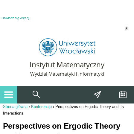
Powiadomienie o plikach cookie. Strona Instytut Matematyczny korzysta z plików
cookie. Pozostając na tej stronie, wyrażasz zgodę na korzystanie z plików cookie.
Dowiedz się więcej
x
Instytut Matematyczny
Wydział Matematyki i Informatyki
Strona główna
›
Konferencje
›
Perspectives on Ergodic Theory and its
Jesteś tutaj
Interactions
Perspectives on Ergodic Theory