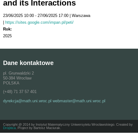
and its Interactions
23/06/2025 10:00
27/06/2025 17:00
Warszawa
https://sites.google.com/impan.pl/peti/
Rok:
2025
Dane kontaktowe
pl. Grunwaldzki 2
50-384 Wrocław
POLSKA
(+48) 71 37 57 401
dyrekcja@math.uni.wroc.pl webmaster@math.uni.wroc.pl
Copyright @ 2014 by Instytut Matematyczny Uniwersytetu Wrocławskiego. Created by
Droptica
. Project by Bartosz Maciurak.