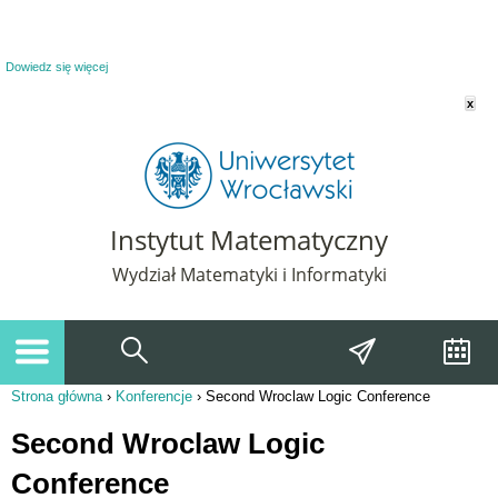
Powiadomienie o plikach cookie. Strona Instytut Matematyczny korzysta z plików
cookie. Pozostając na tej stronie, wyrażasz zgodę na korzystanie z plików cookie.
Dowiedz się więcej
x
Instytut Matematyczny
Wydział Matematyki i Informatyki
Strona główna
›
Konferencje
›
Second Wroclaw Logic Conference
Jesteś tutaj
Second Wroclaw Logic
Conference