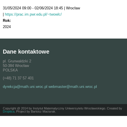
31/05/2024 09:00
02/06/2024 18:45
Wrocław
https://prac.im.pwr.edu.pl/~twowlc/
Rok:
2024
Dane kontaktowe
pl. Grunwaldzki 2
50-384 Wrocław
POLSKA
(+48) 71 37 57 401
dyrekcja@math.uni.wroc.pl webmaster@math.uni.wroc.pl
Copyright @ 2014 by Instytut Matematyczny Uniwersytetu Wrocławskiego. Created by
Droptica
. Project by Bartosz Maciurak.