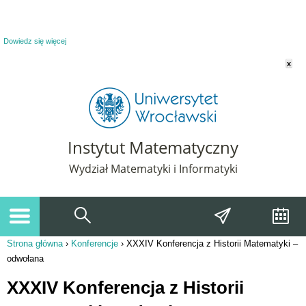
Powiadomienie o plikach cookie. Strona Instytut Matematyczny korzysta z plików
cookie. Pozostając na tej stronie, wyrażasz zgodę na korzystanie z plików cookie.
Dowiedz się więcej
x
Instytut Matematyczny
Wydział Matematyki i Informatyki
Strona główna
›
Konferencje
›
XXXIV Konferencja z Historii Matematyki –
Jesteś tutaj
odwołana
XXXIV Konferencja z Historii