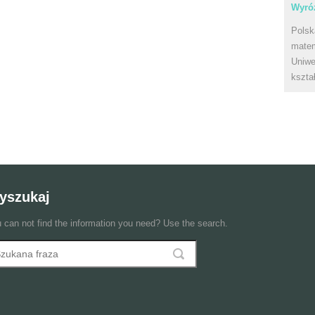
Wyróż
Polsk
matem
Uniwe
kszta
yszukaj
 can not find the information you need? Use the search.
szukaj
ormularz wyszukiwania