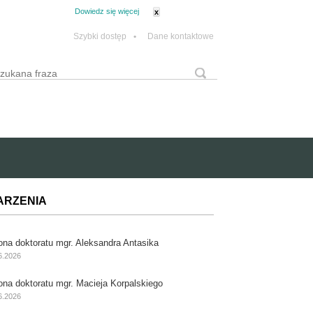
tanie z plików cookie.
Dowiedz się więcej
x
Szybki dostęp
•
Dane kontaktowe
yszukaj
Formularz wyszukiwania
ARZENIA
ona doktoratu mgr. Aleksandra Antasika
6.2026
ona doktoratu mgr. Macieja Korpalskiego
6.2026