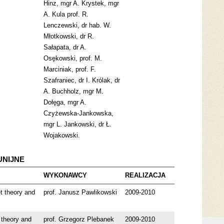
Hinz, mgr A. Krystek, mgr
A. Kula prof. R.
Lenczewski, dr hab. W.
Młotkowski, dr R.
Sałapata, dr A.
Osękowski, prof. M.
Marciniak, prof. F.
Szafraniec, dr I. Królak, dr
A. Buchholz, mgr M.
Dołęga, mgr A.
Czyżewska-Jankowska,
mgr L. Jankowski, dr Ł.
Wojakowski.
UNIJNE
WYKONAWCY
REALIZACJA
et theory and
prof. Janusz Pawlikowski
2009-2010
 theory and
prof. Grzegorz Plebanek
2009-2010