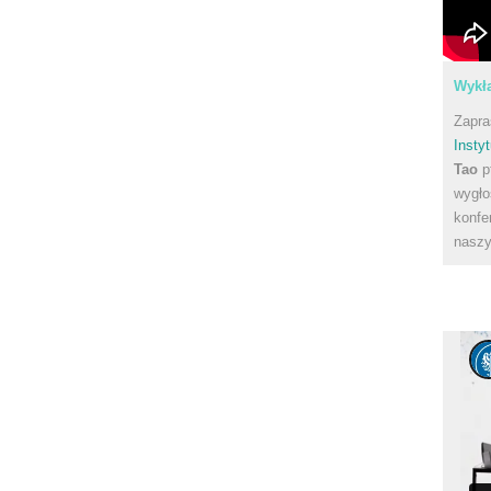
Wykła
Zapra
Instyt
Tao
p
wygło
konfe
naszy