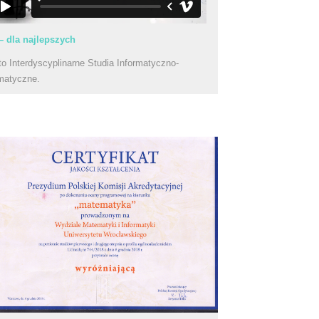
– dla najlepszych
to Interdyscyplinarne Studia Informatyczno-
matyczne.