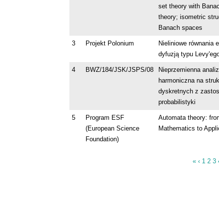
set theory with Bana
theory; isometric stru
Banach spaces
3
Projekt Polonium
Nieliniowe równania e
dyfuzją typu Levy'eg
4
BWZ/184/JSK/JSPS/08
Nieprzemienna anali
harmoniczna na struk
dyskretnych z zasto
probabilistyki
5
Program ESF
Automata theory: fro
(European Science
Mathematics to Appli
Foundation)
«
‹
1
2
3
Strony