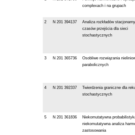
complexach i na grupach
2
N 201 394137
Analiza rozkładów stacjonarn
czasów przejścia dla sieci
stochastycznych
3
N 201 365736
Osobliwe rozwiązania nielini
parabolicznych
4
N 201 392337
Twierdzenia graniczne dla reku
stochastycznych
5
N 201 361836
Niekomutatywna probabilistyk
niekomutatywna analiza harmo
zastosowania