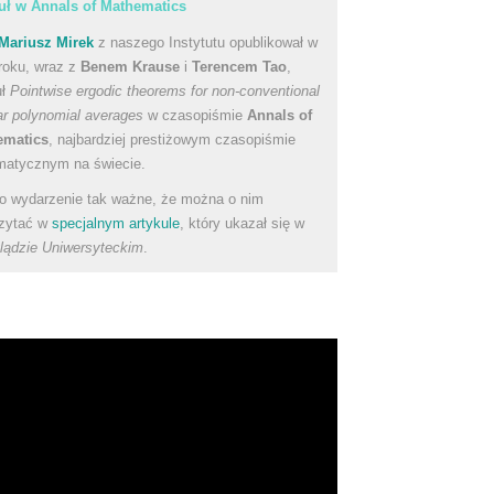
uł w Annals of Mathematics
Mariusz Mirek
z naszego Instytutu opublikował w
roku, wraz z
Benem Krause
i
Terencem Tao
,
uł
Pointwise ergodic theorems for non-conventional
ear polynomial averages
w czasopiśmie
Annals of
ematics
, najbardziej prestiżowym czasopiśmie
atycznym na świecie.
to wydarzenie tak ważne, że można o nim
zytać w
specjalnym artykule
, który ukazał się w
lądzie Uniwersyteckim
.