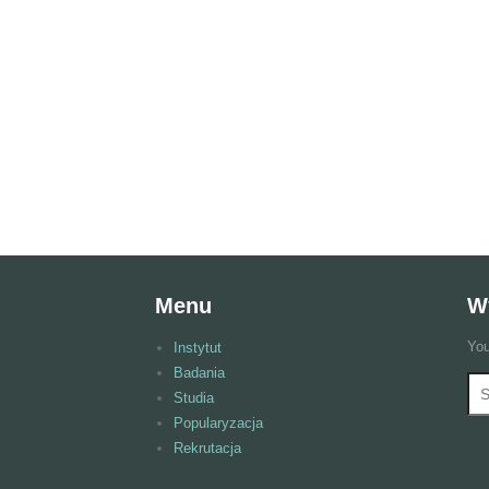
Menu
W
You
Instytut
Badania
Wy
F
Studia
Popularyzacja
Rekrutacja