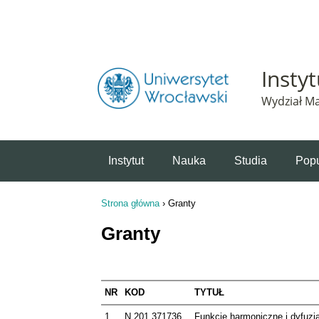
Powiadomienie o plikach cookie. Strona Instytut 
Insty
Wydział Ma
Instytut
Nauka
Studia
Popu
Strona główna
›
Granty
Jesteś tutaj
Granty
NR
KOD
TYTUŁ
1
N 201 371736
Funkcje harmoniczne i dyfuzja