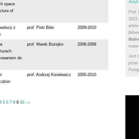
Artyk
ch space
cture of
Prof.
2023 
artyk
wolucji z
prof. Piotr Biler
2009-2010
bilin
o
Math
za
prof. Marek Bożejko
2008-2009
matem
turach
Jest 
sowaniem do
przec
Przeg
m
prof. Andrzej Kisielewicz
2005-2010
cation
4
5
6
7
8
9
10
›
»