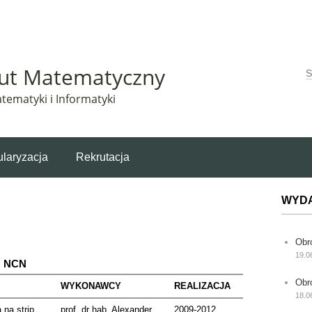
Matematyczny korzysta z plików cookie. Pozostając na tej stronie, wyrażasz zgodę na korzys
tut Matematyczny
W
tematyki i Informatyki
laryzacja
Rekrutacja
WYD
Obr
19.0
NCN
Obr
WYKONAWCY
REALIZACJA
18.0
 na strip
prof. dr hab. Alexander
2009-2012