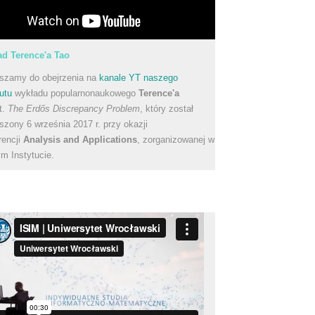
d Terence'a Tao
szamy do obejrzenia na
kanale YT naszego
utu
wykładu popularnonaukowego
Terence'a
t.
The Erdős Discrepancy Problem
, który został
szony 6 września 2017 r. przy okazji
rencji
Analysis and Applications
, zorganizowanej w
m Instytucie.