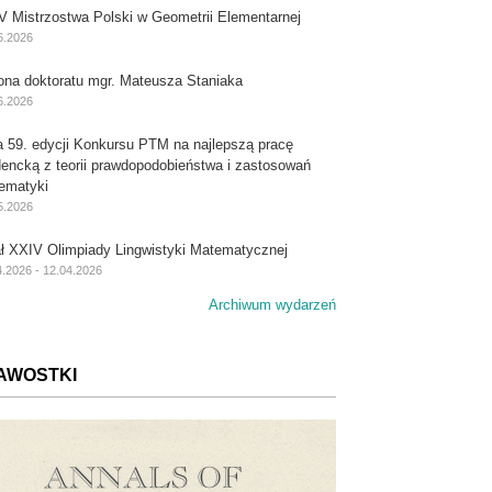
V Mistrzostwa Polski w Geometrii Elementarnej
6.2026
ona doktoratu mgr. Mateusza Staniaka
6.2026
a 59. edycji Konkursu PTM na najlepszą pracę
dencką z teorii prawdopodobieństwa i zastosowań
ematyki
5.2026
ał XXIV Olimpiady Lingwistyki Matematycznej
4.2026 - 12.04.2026
Archiwum wydarzeń
AWOSTKI