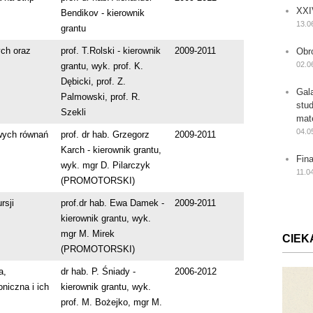
XXI
Bendikov - kierownik
13.0
grantu
ych oraz
prof. T.Rolski - kierownik
2009-2011
Obr
02.0
grantu, wyk. prof. K.
Dębicki, prof. Z.
Gal
Palmowski, prof. R.
stu
Szekli
mat
04.0
owych równań
prof. dr hab. Grzegorz
2009-2011
Karch - kierownik grantu,
Fin
wyk. mgr D. Pilarczyk
11.0
(PROMOTORSKI)
rsji
prof.dr hab. Ewa Damek -
2009-2011
kierownik grantu, wyk.
mgr M. Mirek
CIEK
(PROMOTORSKI)
a,
dr hab. P. Śniady -
2006-2012
niczna i ich
kierownik grantu, wyk.
prof. M. Bożejko, mgr M.