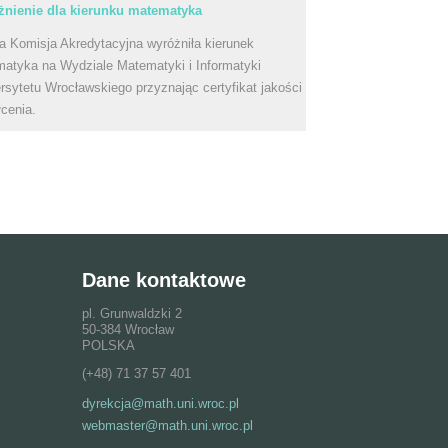
nienie dla kierunku matematyka
a Komisja Akredytacyjna wyróżniła kierunek
atyka na Wydziale Matematyki i Informatyki
rsytetu Wrocławskiego przyznając certyfikat jakości
łcenia.
Dane kontaktowe
pl. Grunwaldzki 2
50-384 Wrocław
POLSKA
(+48) 71 37 57 401
dyrekcja@math.uni.wroc.pl
webmaster@math.uni.wroc.pl