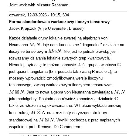
Joint work with Mizanur Rahaman.
czwartek, 12-03-2026 - 10:15
, 604
Forma standardowa a warkoczowy iloczyn tensorowy
Jacek Krajczok (Vrije Universiteit Brussel)
Każde działanie grupy lokalnie zwartej na algebrach von
,
Neumanna
daje nam kanoniczne "diagonalne" działanie na
M
M
,
N
N
¯
⊗
iloczynie tensorowym
. Nie jest to jednak prawdą, jeśli
M
M
⊗
¯
N
N
rozważamy działania lokalnie zwartych grup kwantowych.
G
Niemniej, sytuację tę można naprawić. Jeśli grupa kwantowa
G
jest quasi-triangularna (tzn. posiada tak zwaną R-macierz), to
możemy wprowadzić zmodyfikowaną wersję iloczynu
tensorowego, zwaną warkoczowym iloczynem tensorowym
¯
¯
¯
¯
⊠
,
. Jest to nowa algebra von Neumanna zawierająca
M
M
⊠
¯
N
N
M
M
,
N
N
G
jako podalgebry. Posiada ona również kanoniczne działanie
G
takie, że włożenia są ekwiwariantne. W trakcie wykładu omówię
¯
¯
¯
¯
⊠
konstrukcję
oraz rezultaty dotyczące struktury
M
M
⊠
¯
N
N
¯
¯
¯
¯
⊠
standardowej na
. Wyniki pochodzą z prac napisanych
M
M
⊠
¯
N
N
wspólnie z prof. Kennym De Commerem.