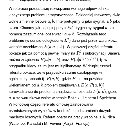
W referacie przedstawię rozwiązanie wolnego odpowiednika
klasycznego problemu statystycznego. Dokładniej rozważmy dwie
,
wolne zmienne losowe
. Interpretujemy
jako sygnał, a
jako
a
a
,
b
b
a
a
b
b
szum. Chcemy jak najlepiej przybliżyć oryginalny sygnał
, za
a
a
+
pomocą zaszumionej obserwacji
. Rozwiązanie tego
a
a
+
b
b
2
problemu (w sensie odległości w
) dane jest przez warunkową
L
L
2
(
|
+
)
wartość oczekiwaną
. W pierwszej części referatu
E
E
(
a
a
|
a
+
a
b
)
b
2
pokażę jak za pomocą pewnej miary na
i subordynacji Biane'a
R
R
2
1
/
2
1
/
2
(
|
+
)
(
|
)
można znajdować
oraz
, tj. w
E
E
(
a
a
|
a
+
a
b
)
b
E
E
(
a
a
|
a
1
a
/
2
b
a
b
1
a
/
2
)
przypadku kiedy szum jest multiplikatywny. W drugiej części
referatu pokażę, że w przypadku szumu działającego w
(
,
)
ogólniejszy sposób tj.
, gdzie
jest na przykład
P
P
(
a
a
,
b
)
b
P
P
,
(
|
(
,
)
)
wielomianem od
problem znajdowania
a
a
,
b
b
E
E
(
a
a
|
P
P
(
a
,
b
a
)
)
b
(
,
)
sprowadza się do problemu znajdowania rozkładu
, gdzie
P
P
(
a
a
,
b
)
b
,
są warunkowo wolne w sensie Bożejki, Leinerta i Speichera.
a
a
,
b
b
W końcowej części referatu omówię zastosowania
przedstawionych wyników w kontekście odszumiania dużych
macierzy losowych. Referat oparty na pracy wspólnej z A. Nica
(Waterloo, Kanada) i M. Fevrier (Paryż, Francja).