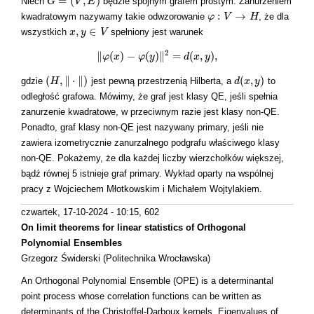
=
(
,
)
Niech
będzie spójnym grafem prostym. Zanurzeniem
G
G
=
(
V
,
E
V
)
E
:
→
kwadratowym nazywamy takie odwzorowanie
, że dla
φ
φ
:
V
→
V
H
H
,
∈
wszystkich
spełniony jest warunek
x
x
,
y
y
∈
V
V
2
∥
(
)
−
(
)
∥
=
(
,
)
,
φ
x
‖
φ
(
x
)
−
φ
φ
(
y
y
)
‖
2
=
d
(
x
d
,
y
)
x
,
y
(
,
∥
⋅
∥
)
(
,
)
gdzie
jest pewną przestrzenią Hilberta, a
to
(
H
H
,
‖
⋅
‖
)
d
d
(
x
x
,
y
)
y
odległość grafowa. Mówimy, że graf jest klasy QE, jeśli spełnia
zanurzenie kwadratowe, w przeciwnym razie jest klasy non-QE.
Ponadto, graf klasy non-QE jest nazywany primary, jeśli nie
zawiera izometrycznie zanurzalnego podgrafu właściwego klasy
non-QE. Pokażemy, że dla każdej liczby wierzchołków większej,
bądź równej 5 istnieje graf primary. Wykład oparty na wspólnej
pracy z Wojciechem Młotkowskim i Michałem Wojtylakiem.
czwartek, 17-10-2024 - 10:15
, 602
On limit theorems for linear statistics of Orthogonal
Polynomial Ensembles
Grzegorz Świderski (Politechnika Wrocławska)
An Orthogonal Polynomial Ensemble (OPE) is a determinantal
point process whose correlation functions can be written as
determinants of the Christoffel-Darboux kernels. Eigenvalues of