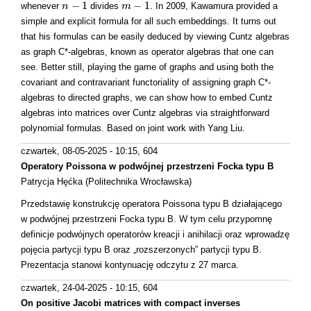
−
1
−
1
whenever
divides
. In 2009, Kawamura provided a
n
n
−
1
m
m
−
1
simple and explicit formula for all such embeddings. It turns out
that his formulas can be easily deduced by viewing Cuntz algebras
as graph C*-algebras, known as operator algebras that one can
see. Better still, playing the game of graphs and using both the
covariant and contravariant functoriality of assigning graph C*-
algebras to directed graphs, we can show how to embed Cuntz
algebras into matrices over Cuntz algebras via straightforward
polynomial formulas. Based on joint work with Yang Liu.
czwartek, 08-05-2025 - 10:15
, 604
Operatory Poissona w podwójnej przestrzeni Focka typu B
Patrycja Hęćka (Politechnika Wrocławska)
Przedstawię konstrukcję operatora Poissona typu B działającego
w podwójnej przestrzeni Focka typu B. W tym celu przypomnę
definicje podwójnych operatorów kreacji i anihilacji oraz wprowadzę
pojęcia partycji typu B oraz „rozszerzonych” partycji typu B.
Prezentacja stanowi kontynuację odczytu z 27 marca.
czwartek, 24-04-2025 - 10:15
, 604
On positive Jacobi matrices with compact inverses