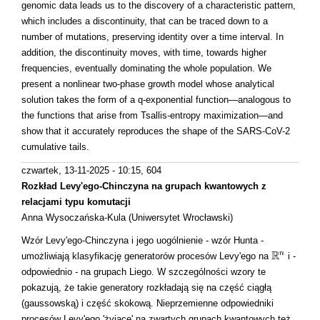
genomic data leads us to the discovery of a characteristic pattern,
which includes a discontinuity, that can be traced down to a
number of mutations, preserving identity over a time interval. In
addition, the discontinuity moves, with time, towards higher
frequencies, eventually dominating the whole population. We
present a nonlinear two-phase growth model whose analytical
solution takes the form of a q-exponential function—analogous to
the functions that arise from Tsallis-entropy maximization—and
show that it accurately reproduces the shape of the SARS-CoV-2
cumulative tails.
czwartek, 13-11-2025 - 10:15
, 604
Rozkład Levy'ego-Chinczyna na grupach kwantowych z
relacjami typu komutacji
Anna Wysoczańska-Kula (Uniwersytet Wrocławski)
Wzór Levy'ego-Chinczyna i jego uogólnienie - wzór Hunta -
R
n
umożliwiają klasyfikację generatorów procesów Levy'ego na
i -
R
n
odpowiednio - na grupach Liego. W szczególności wzory te
pokazują, że takie generatory rozkładają się na część ciągłą
(gaussowską) i część skokową. Nieprzemienne odpowiedniki
procesów Levy'ego 'żyjące' na zwartych grupach kwantowych też