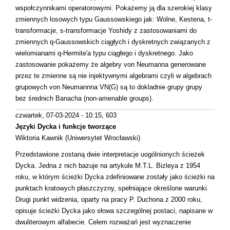
wspołczynnikami operatorowymi. Pokażemy ją dla szerokiej klasy
zmiennych losowych typu Gaussowskiego jak: Wolne, Kestena, t-
transformacje, s-transformacje Yoshidy z zastosowaniami do
zmiennych q-Gaussowskich ciągłych i dyskretnych związanych z
wielomianami q-Hermite'a typu ciągłego i dyskretnego. Jako
zastosowanie pokażemy że algebry von Neumanna generowane
przez te zmienne są nie injektywnymi algebrami czyli w algebrach
grupowych von Neumannna VN(G) są to dokladnie grupy grupy
bez średnich Banacha (non-amenable groups).
czwartek, 07-03-2024 - 10:15
, 603
Języki Dycka i funkcje tworzące
Wiktoria Kawnik (Uniwersytet Wrocławski)
Przedstawione zostaną dwie interpretacje uogólnionych ścieżek
Dycka. Jedna z nich bazuje na artykule M.T.L. Bizleya z 1954
roku, w którym ścieżki Dycka zdefiniowane zostały jako ścieżki na
punktach kratowych płaszczyzny, spełniające określone warunki.
Drugi punkt widzenia, oparty na pracy P. Duchona z 2000 roku,
opisuje ścieżki Dycka jako słowa szczególnej postaci, napisane w
dwuliterowym alfabecie. Celem rozważań jest wyznaczenie