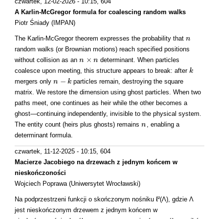
czwartek, 12-02-2026 - 10:15
, 604
A Karlin-McGregor formula for coalescing random walks
Piotr Śniady (IMPAN)
The Karlin-McGregor theorem expresses the probability that
n
n
random walks (or Brownian motions) reach specified positions
×
without collision as an
determinant. When particles
n
n
×
n
n
coalesce upon meeting, this structure appears to break: after
k
k
−
mergers only
particles remain, destroying the square
n
n
−
k
k
matrix. We restore the dimension using ghost particles. When two
paths meet, one continues as heir while the other becomes a
ghost—continuing independently, invisible to the physical system.
The entity count (heirs plus ghosts) remains
, enabling a
n
n
determinant formula.
czwartek, 11-12-2025 - 10:15
, 604
Macierze Jacobiego na drzewach z jednym końcem w
nieskończoności
Wojciech Poprawa (Uniwersytet Wrocławski)
Na podprzestrzeni funkcji o skończonym nośniku ℓ²(Λ), gdzie Λ
jest nieskończonym drzewem z jednym końcem w