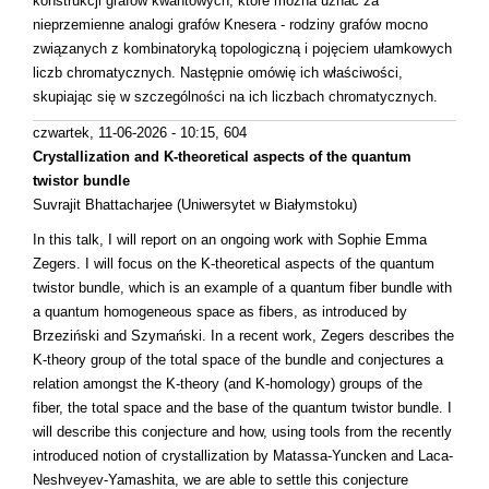
konstrukcji grafów kwantowych, które można uznać za
nieprzemienne analogi grafów Knesera - rodziny grafów mocno
związanych z kombinatoryką topologiczną i pojęciem ułamkowych
liczb chromatycznych. Następnie omówię ich właściwości,
skupiając się w szczególności na ich liczbach chromatycznych.
czwartek, 11-06-2026 - 10:15
, 604
Crystallization and K-theoretical aspects of the quantum
twistor bundle
Suvrajit Bhattacharjee (Uniwersytet w Białymstoku)
In this talk, I will report on an ongoing work with Sophie Emma
Zegers. I will focus on the K-theoretical aspects of the quantum
twistor bundle, which is an example of a quantum fiber bundle with
a quantum homogeneous space as fibers, as introduced by
Brzeziński and Szymański. In a recent work, Zegers describes the
K-theory group of the total space of the bundle and conjectures a
relation amongst the K-theory (and K-homology) groups of the
fiber, the total space and the base of the quantum twistor bundle. I
will describe this conjecture and how, using tools from the recently
introduced notion of crystallization by Matassa-Yuncken and Laca-
Neshveyev-Yamashita, we are able to settle this conjecture