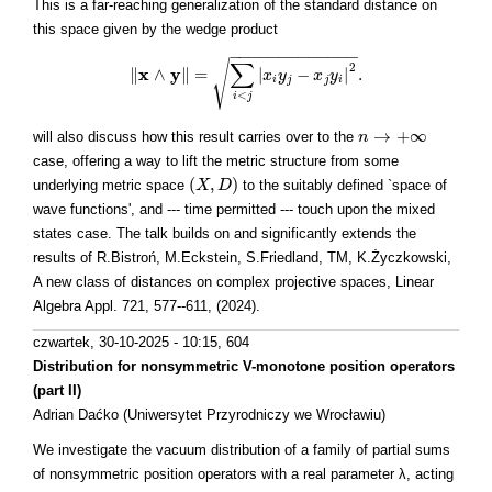
This is a far-reaching generalization of the standard distance on
this space given by the wedge product
−
−
−
−
−
−
−
−
−
−
−
−
−
∑
√
2
x
y
∥
∧
∥
=
|
−
|
.
‖
x
∧
y
‖
=
∑
i
<
j
|
x
i
y
x
j
−
y
x
j
y
i
|
2
.
x
y
i
j
j
i
<
i
j
→
+
∞
will also discuss how this result carries over to the
n
n
→
+
∞
case, offering a way to lift the metric structure from some
(
,
)
underlying metric space
to the suitably defined `space of
(
X
X
,
D
)
D
wave functions', and --- time permitted --- touch upon the mixed
states case. The talk builds on and significantly extends the
results of R.Bistroń, M.Eckstein, S.Friedland, TM, K.Życzkowski,
A new class of distances on complex projective spaces, Linear
Algebra Appl. 721, 577--611, (2024).
czwartek, 30-10-2025 - 10:15
, 604
Distribution for nonsymmetric V-monotone position operators
(part II)
Adrian Daćko (Uniwersytet Przyrodniczy we Wrocławiu)
We investigate the vacuum distribution of a family of partial sums
of nonsymmetric position operators with a real parameter λ, acting