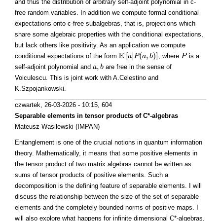
and thus the distribution of arbitrary self-adjoint polynomial in c-
free random variables. In addition we compute formal conditional
expectations onto c-free subalgebras, that is, projections which
share some algebraic properties with the conditional expectations,
but lack others like positivity. As an application we compute
E
[
|
(
,
)
]
conditional expectations of the form
, where
is a
E
[
a
a
|
P
P
(
a
,
b
a
)
]
b
P
P
,
self-adjoint polynomial and
are free in the sense of
a
a
,
b
b
Voiculescu. This is joint work with A.Celestino and
K.Szpojankowski.
czwartek, 26-03-2026 - 10:15
, 604
Separable elements in tensor products of C*-algebras
Mateusz Wasilewski (IMPAN)
Entanglement is one of the crucial notions in quantum information
theory. Mathematically, it means that some positive elements in
the tensor product of two matrix algebras cannot be written as
sums of tensor products of positive elements. Such a
decomposition is the defining feature of separable elements. I will
discuss the relationship between the size of the set of separable
elements and the completely bounded norms of positive maps. I
will also explore what happens for infinite dimensional C*-algebras.