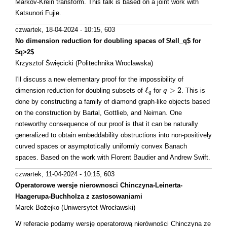
Markov-Krein transform. This talk is based on a joint work with
Katsunori Fujie.
czwartek, 18-04-2024 - 10:15
, 603
No dimension reduction for doubling spaces of $\ell_q$ for
$q>2$
Krzysztof Święcicki (Politechnika Wrocławska)
I'll discuss a new elementary proof for the impossibility of
ℓ
>
2
dimension reduction for doubling subsets of
for
. This is
ℓ
q
q
q
>
2
q
done by constructing a family of diamond graph-like objects based
on the construction by Bartal, Gottlieb, and Neiman. One
noteworthy consequence of our proof is that it can be naturally
generalized to obtain embeddability obstructions into non-positively
curved spaces or asymptotically uniformly convex Banach
spaces. Based on the work with Florent Baudier and Andrew Swift.
czwartek, 11-04-2024 - 10:15
, 603
Operatorowe wersje nierownosci Chinczyna-Leinerta-
Haagerupa-Buchholza z zastosowaniami
Marek Bożejko (Uniwersytet Wrocławski)
W referacie podamy wersję operatorową nierówności Chinczyna ze