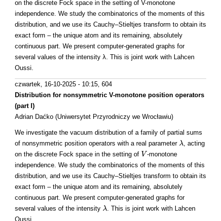
on the discrete Fock space in the setting of V-monotone
independence. We study the combinatorics of the moments of this
distribution, and we use its Cauchy–Stieltjes transform to obtain its
exact form – the unique atom and its remaining, absolutely
continuous part. We present computer-generated graphs for
several values of the intensity λ. This is joint work with Lahcen
Oussi.
czwartek, 16-10-2025 - 10:15
, 604
Distribution for nonsymmetric V-monotone position operators
(part I)
Adrian Daćko (Uniwersytet Przyrodniczy we Wrocławiu)
We investigate the vacuum distribution of a family of partial sums
of nonsymmetric position operators with a real parameter
, acting
λ
λ
on the discrete Fock space in the setting of
-monotone
V
V
independence. We study the combinatorics of the moments of this
distribution, and we use its Cauchy–Stieltjes transform to obtain its
exact form – the unique atom and its remaining, absolutely
continuous part. We present computer-generated graphs for
several values of the intensity
. This is joint work with Lahcen
λ
λ
Oussi.