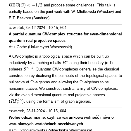
Q
E
C
(
)
<
−
1
/
2
and propose some challenges. This talk is
Q
E
C
(
G
G
)
<
−
1
/
2
partially based on the joint work with W. Młotkowski (Wroclaw) and
E.T. Baskoro (Bandung).
czwartek, 05-12-2024 - 10:15
, 604
A partial quantum CW-complex structure for even-dimensional
quantum real projective spaces
Atul Gothe (Uniwersytet Warszawski)
A CW-complex is a topological space which can be built up
n
inductively by attaching n-balls
along their boundary (n-1)-
B
B
n
−
1
n
spheres
. Quantum CW-complexes generalise the classical
S
S
n
−
1
construction by dualising the pushouts of the topological spaces to
pullbacks of C*-algebras and allowing the C*-algebras to be
noncommutative. We construct such a family of CW-complexes,
viz the even-dimensional quantum real projective spaces
2
(
)
n
, using the formalism of graph algebras.
(
R
R
P
P
q
2
n
)
q
czwartek, 28-11-2024 - 10:15
, 604
Wolne odszumianie, czyli co warunkowa wolność mówi o
warunkowych wartościach oczekiwanych
Kamil Szpojankowski (Politechnika Warszawska)