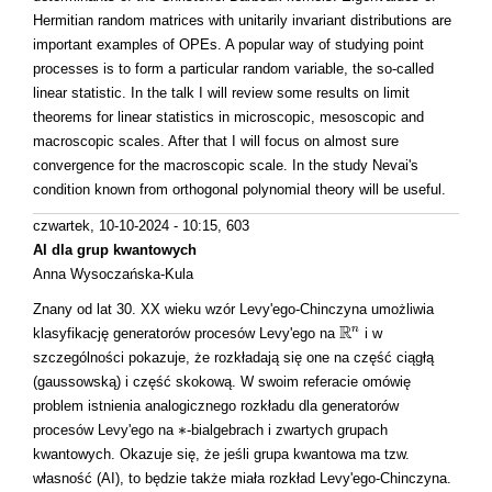
Hermitian random matrices with unitarily invariant distributions are
important examples of OPEs. A popular way of studying point
processes is to form a particular random variable, the so-called
linear statistic. In the talk I will review some results on limit
theorems for linear statistics in microscopic, mesoscopic and
macroscopic scales. After that I will focus on almost sure
convergence for the macroscopic scale. In the study Nevai's
condition known from orthogonal polynomial theory will be useful.
czwartek, 10-10-2024 - 10:15
, 603
AI dla grup kwantowych
Anna Wysoczańska-Kula
Znany od lat 30. XX wieku wzór Levy'ego-Chinczyna umożliwia
R
n
klasyfikację generatorów procesów Levy'ego na
i w
R
n
szczególności pokazuje, że rozkładają się one na część ciągłą
(gaussowską) i część skokową. W swoim referacie omówię
problem istnienia analogicznego rozkładu dla generatorów
∗
procesów Levy'ego na
-bialgebrach i zwartych grupach
∗
kwantowych. Okazuje się, że jeśli grupa kwantowa ma tzw.
własność (AI), to będzie także miała rozkład Levy'ego-Chinczyna.