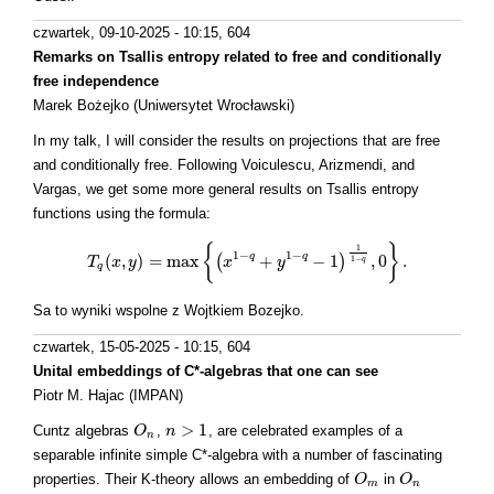
czwartek, 09-10-2025 - 10:15
, 604
Remarks on Tsallis entropy related to free and conditionally
free independence
Marek Bożejko (Uniwersytet Wrocławski)
In my talk, I will consider the results on projections that are free
and conditionally free. Following Voiculescu, Arizmendi, and
Vargas, we get some more general results on Tsallis entropy
functions using the formula:
{
}
1
1
−
1
−
q
q
(
,
)
=
m
a
x
+
−
1
,
0
.
(
)
1
−
T
x
y
T
q
(
x
,
y
)
=
m
a
x
{
(
x
x
1
−
q
+
y
1
−
y
q
−
1
)
1
1
−
q
,
0
}
.
q
q
Sa to wyniki wspolne z Wojtkiem Bozejko.
czwartek, 15-05-2025 - 10:15
, 604
Unital embeddings of C*-algebras that one can see
Piotr M. Hajac (IMPAN)
>
1
Cuntz algebras
,
, are celebrated examples of a
O
O
n
n
n
>
1
n
separable infinite simple C*-algebra with a number of fascinating
properties. Their K-theory allows an embedding of
in
O
O
m
O
O
n
m
n