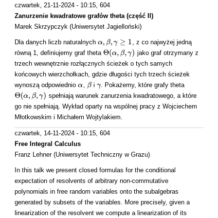
czwartek, 21-11-2024 - 10:15
, 604
Zanurzenie kwadratowe grafów theta (część II)
Marek Skrzypczyk (Uniwersytet Jagielloński)
,
,
≥
1
Dla danych liczb naturalnych
, z co najwyżej jedną
α
α
,
β
β
,
γ
≥
γ
1
Θ
(
,
,
)
równą 1, definiujemy graf theta
jako graf otrzymany z
Θ
(
α
α
,
β
,
β
γ
)
γ
trzech wewnętrznie rozłącznych ścieżek o tych samych
końcowych wierzchołkach, gdzie długości tych trzech ścieżek
wynoszą odpowiednio
,
i
. Pokażemy, które grafy theta
α
α
β
β
γ
γ
Θ
(
,
,
)
spełniają warunek zanurzenia kwadratowego, a które
Θ
(
α
α
,
β
,
β
γ
)
γ
go nie spełniają. Wykład oparty na wspólnej pracy z Wojciechem
Młotkowskim i Michałem Wojtylakiem.
czwartek, 14-11-2024 - 10:15
, 604
Free Integral Calculus
Franz Lehner (Uniwersytet Techniczny w Grazu)
In this talk we present closed formulas for the conditional
expectation of resolvents of arbitrary non-commutative
polynomials in free random variables onto the subalgebras
generated by subsets of the variables. More precisely, given a
linearization of the resolvent we compute a linearization of its