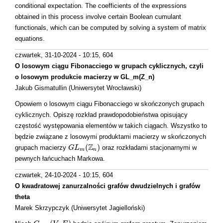
conditional expectation. The coefficients of the expressions
obtained in this process involve certain Boolean cumulant
functionals, which can be computed by solving a system of matrix
equations.
czwartek, 31-10-2024 - 10:15
, 604
O losowym ciągu Fibonacciego w grupach cyklicznych, czyli
o losowym produkcie macierzy w GL_m(Z_n)
Jakub Gismatullin (Uniwersytet Wrocławski)
Opowiem o losowym ciągu Fibonacciego w skończonych grupach
cyklicznych. Opiszę rozkład prawdopodobieństwa opisujący
częstość występowania elementów w takich ciągach. Wszystko to
będzie związane z losowymi produktami macierzy w skończonych
Z
(
)
grupach macierzy
oraz rozkładami stacjonarnymi w
G
G
L
L
m
(
Z
n
)
m
n
pewnych łańcuchach Markowa.
czwartek, 24-10-2024 - 10:15
, 604
O kwadratowej zanurzalności grafów dwudzielnych i grafów
theta
Marek Skrzypczyk (Uniwersytet Jagielloński)