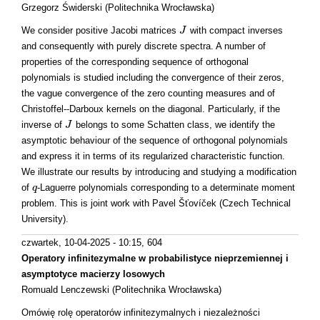
Grzegorz Świderski (Politechnika Wrocławska)
We consider positive Jacobi matrices
with compact inverses
J
J
and consequently with purely discrete spectra. A number of
properties of the corresponding sequence of orthogonal
polynomials is studied including the convergence of their zeros,
the vague convergence of the zero counting measures and of
Christoffel--Darboux kernels on the diagonal. Particularly, if the
inverse of
belongs to some Schatten class, we identify the
J
J
asymptotic behaviour of the sequence of orthogonal polynomials
and express it in terms of its regularized characteristic function.
We illustrate our results by introducing and studying a modification
of
-Laguerre polynomials corresponding to a determinate moment
q
q
problem. This is joint work with Pavel Šťovíček (Czech Technical
University).
czwartek, 10-04-2025 - 10:15
, 604
Operatory infinitezymalne w probabilistyce nieprzemiennej i
asymptotyce macierzy losowych
Romuald Lenczewski (Politechnika Wrocławska)
Omówię rolę operatorów infinitezymalnych i niezależności