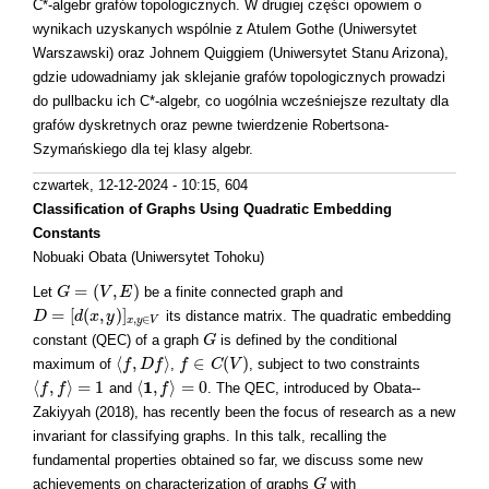
C*-algebr grafów topologicznych. W drugiej części opowiem o
wynikach uzyskanych wspólnie z Atulem Gothe (Uniwersytet
Warszawski) oraz Johnem Quiggiem (Uniwersytet Stanu Arizona),
gdzie udowadniamy jak sklejanie grafów topologicznych prowadzi
do pullbacku ich C*-algebr, co uogólnia wcześniejsze rezultaty dla
grafów dyskretnych oraz pewne twierdzenie Robertsona-
Szymańskiego dla tej klasy algebr.
czwartek, 12-12-2024 - 10:15
, 604
Classification of Graphs Using Quadratic Embedding
Constants
Nobuaki Obata (Uniwersytet Tohoku)
=
(
,
)
Let
be a finite connected graph and
G
G
=
(
V
,
E
V
)
E
=
[
(
,
)
]
its distance matrix. The quadratic embedding
D
D
=
[
d
(
x
d
,
y
)
x
]
x
,
y
y
∈
V
,
∈
x
y
V
constant (QEC) of a graph
is defined by the conditional
G
G
⟨
,
⟩
∈
(
)
maximum of
,
, subject to two constraints
⟨
f
f
,
D
D
f
⟩
f
f
f
∈
C
(
V
C
)
V
1
⟨
,
⟩
=
1
⟨
,
⟩
=
0
and
. The QEC, introduced by Obata--
⟨
f
f
,
f
⟩
f
=
1
⟨
1
,
f
⟩
f
=
0
Zakiyyah (2018), has recently been the focus of research as a new
invariant for classifying graphs. In this talk, recalling the
fundamental properties obtained so far, we discuss some new
achievements on characterization of graphs
with
G
G