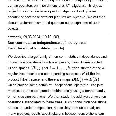
∗
certain operators on finite-dimensional
-algebras. Thirdly, as
C
C
∗
projections in certain tensor product algebras. I will give an
account of how these different pictures are bijective. We will then
discuss automorphisms and quantum automorphisms of such
objects.
czwartek, 09-05-2024 - 10:15
, 603
Non-commutative independence defined by trees
David Jekel (Fields Institute, Toronto)
We describe a large family of non-commutative independence and
convolution operations which are given by trees. Given pointed
(
,
)
=
1
,
…
,
Hilbert spaces
for
, each subtree of the
-
(
H
H
j
,
ξ
j
)
ξ
j
j
=
1
,
…
,
k
k
k
k
j
j
regular tree describes a corresponding subspace
of the free
H
H
(
)
→
(
)
product Hilbert space, and there are maps
B
B
(
H
H
j
)
→
B
(
H
)
B
H
j
which provide some notion of "independent" operators. The joint
moments can be computed combinatorially using a certain family
of non-crossing partitions. We then study the additive convolution
operations associated to these trees; such convolution operations
are closed under composition, hence they form an operad, and
many previous results about relations between convolutions can