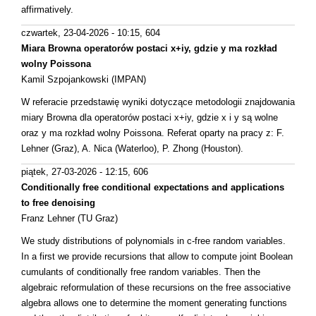
affirmatively.
czwartek, 23-04-2026 - 10:15
, 604
Miara Browna operatorów postaci x+iy, gdzie y ma rozkład
wolny Poissona
Kamil Szpojankowski (IMPAN)
W referacie przedstawię wyniki dotyczące metodologii znajdowania
miary Browna dla operatorów postaci x+iy, gdzie x i y są wolne
oraz y ma rozkład wolny Poissona. Referat oparty na pracy z: F.
Lehner (Graz), A. Nica (Waterloo), P. Zhong (Houston).
piątek, 27-03-2026 - 12:15
, 606
Conditionally free conditional expectations and applications
to free denoising
Franz Lehner (TU Graz)
We study distributions of polynomials in c-free random variables.
In a first we provide recursions that allow to compute joint Boolean
cumulants of conditionally free random variables. Then the
algebraic reformulation of these recursions on the free associative
algebra allows one to determine the moment generating functions