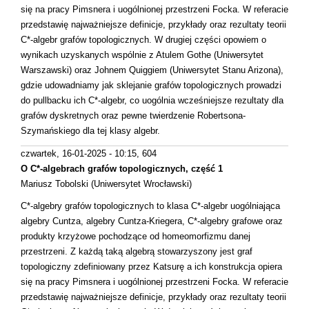
się na pracy Pimsnera i uogólnionej przestrzeni Focka. W referacie
przedstawię najważniejsze definicje, przykłady oraz rezultaty teorii
C*-algebr grafów topologicznych. W drugiej części opowiem o
wynikach uzyskanych wspólnie z Atulem Gothe (Uniwersytet
Warszawski) oraz Johnem Quiggiem (Uniwersytet Stanu Arizona),
gdzie udowadniamy jak sklejanie grafów topologicznych prowadzi
do pullbacku ich C*-algebr, co uogólnia wcześniejsze rezultaty dla
grafów dyskretnych oraz pewne twierdzenie Robertsona-
Szymańskiego dla tej klasy algebr.
czwartek, 16-01-2025 - 10:15
, 604
O C*-algebrach grafów topologicznych, część 1
Mariusz Tobolski (Uniwersytet Wrocławski)
C*-algebry grafów topologicznych to klasa C*-algebr uogólniająca
algebry Cuntza, algebry Cuntza-Kriegera, C*-algebry grafowe oraz
produkty krzyżowe pochodzące od homeomorfizmu danej
przestrzeni. Z każdą taką algebrą stowarzyszony jest graf
topologiczny zdefiniowany przez Katsurę a ich konstrukcja opiera
się na pracy Pimsnera i uogólnionej przestrzeni Focka. W referacie
przedstawię najważniejsze definicje, przykłady oraz rezultaty teorii