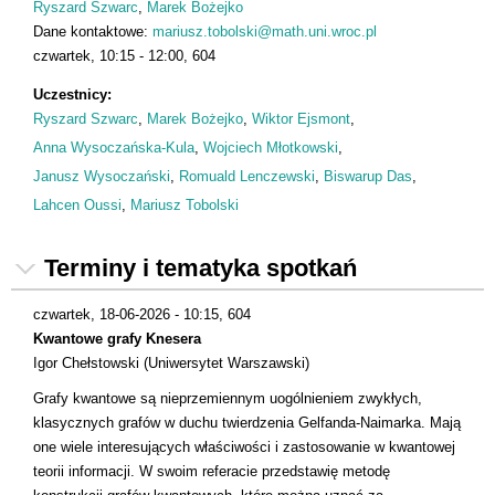
Ryszard Szwarc
Marek Bożejko
Dane kontaktowe:
mariusz.tobolski@math.uni.wroc.pl
czwartek
10:15
12:00
604
Uczestnicy:
Ryszard Szwarc
,
Marek Bożejko
,
Wiktor Ejsmont
,
Anna Wysoczańska-Kula
,
Wojciech Młotkowski
,
Janusz Wysoczański
,
Romuald Lenczewski
,
Biswarup Das
,
Lahcen Oussi
,
Mariusz Tobolski
Terminy i tematyka spotkań
czwartek, 18-06-2026 - 10:15
, 604
Kwantowe grafy Knesera
Igor Chełstowski (Uniwersytet Warszawski)
Grafy kwantowe są nieprzemiennym uogólnieniem zwykłych,
klasycznych grafów w duchu twierdzenia Gelfanda-Naimarka. Mają
one wiele interesujących właściwości i zastosowanie w kwantowej
teorii informacji. W swoim referacie przedstawię metodę