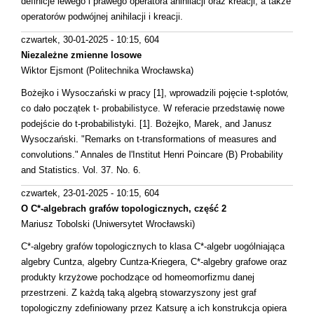
definicje lewego i prawego operatora anihilacji oraz kreacji, a także
operatorów podwójnej anihilacji i kreacji.
czwartek, 30-01-2025 - 10:15
, 604
Niezależne zmienne losowe
Wiktor Ejsmont (Politechnika Wrocławska)
Bożejko i Wysoczański w pracy [1], wprowadzili pojęcie t-splotów,
co dało początek t- probabilistyce. W referacie przedstawię nowe
podejście do t-probabilistyki. [1]. Bożejko, Marek, and Janusz
Wysoczański. "Remarks on t-transformations of measures and
convolutions." Annales de l'Institut Henri Poincare (B) Probability
and Statistics. Vol. 37. No. 6.
czwartek, 23-01-2025 - 10:15
, 604
O C*-algebrach grafów topologicznych, część 2
Mariusz Tobolski (Uniwersytet Wrocławski)
C*-algebry grafów topologicznych to klasa C*-algebr uogólniająca
algebry Cuntza, algebry Cuntza-Kriegera, C*-algebry grafowe oraz
produkty krzyżowe pochodzące od homeomorfizmu danej
przestrzeni. Z każdą taką algebrą stowarzyszony jest graf
topologiczny zdefiniowany przez Katsurę a ich konstrukcja opiera