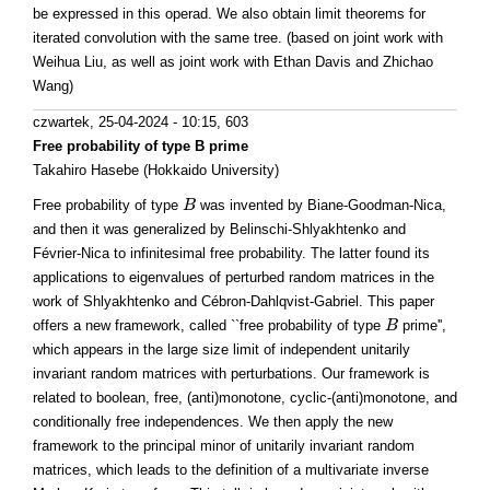
be expressed in this operad. We also obtain limit theorems for
iterated convolution with the same tree. (based on joint work with
Weihua Liu, as well as joint work with Ethan Davis and Zhichao
Wang)
czwartek, 25-04-2024 - 10:15
, 603
Free probability of type B prime
Takahiro Hasebe (Hokkaido University)
Free probability of type
was invented by Biane-Goodman-Nica,
B
B
and then it was generalized by Belinschi-Shlyakhtenko and
Février-Nica to infinitesimal free probability. The latter found its
applications to eigenvalues of perturbed random matrices in the
work of Shlyakhtenko and Cébron-Dahlqvist-Gabriel. This paper
offers a new framework, called ``free probability of type
prime'',
B
B
which appears in the large size limit of independent unitarily
invariant random matrices with perturbations. Our framework is
related to boolean, free, (anti)monotone, cyclic-(anti)monotone, and
conditionally free independences. We then apply the new
framework to the principal minor of unitarily invariant random
matrices, which leads to the definition of a multivariate inverse