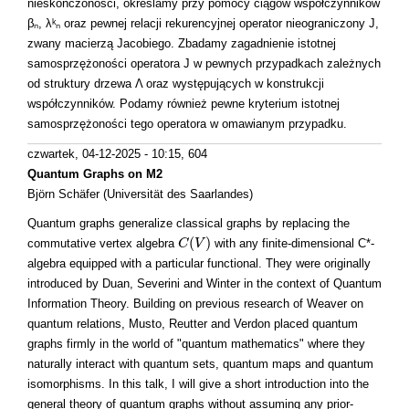
nieskończoności, określamy przy pomocy ciągów współczynników
βₙ, λᵏₙ oraz pewnej relacji rekurencyjnej operator nieograniczony J,
zwany macierzą Jacobiego. Zbadamy zagadnienie istotnej
samosprzężoności operatora J w pewnych przypadkach zależnych
od struktury drzewa Λ oraz występujących w konstrukcji
współczynników. Podamy również pewne kryterium istotnej
samosprzężoności tego operatora w omawianym przypadku.
czwartek, 04-12-2025 - 10:15
, 604
Quantum Graphs on M2
Björn Schäfer (Universität des Saarlandes)
Quantum graphs generalize classical graphs by replacing the
(
)
commutative vertex algebra
with any finite-dimensional C*-
C
C
(
V
V
)
algebra equipped with a particular functional. They were originally
introduced by Duan, Severini and Winter in the context of Quantum
Information Theory. Building on previous research of Weaver on
quantum relations, Musto, Reutter and Verdon placed quantum
graphs firmly in the world of "quantum mathematics" where they
naturally interact with quantum sets, quantum maps and quantum
isomorphisms. In this talk, I will give a short introduction into the
general theory of quantum graphs without assuming any prior-