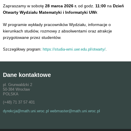
Zapraszamy w sobotę
28 marca 2026 r.
od godz.
11:00
na
Dzień
Otwarty Wydziału Matematyki i Informatyki UWr
.
W programie
wykłady pracowników Wydziału, informacje o
kierunkach studiów, rozmowy z absolwentami oraz atrakcje
przygotowane przez studentów.
Szczegółowy program:
https://studia-wmi.uwr.edu.pl/otwarty/
.
Dane kontaktowe
pl. Grunwaldzki 2
50-384 Wrocław
POLSKA
(+48) 71 37 57 401
dyrekcja@math.uni.wroc.pl webmaster@math.uni.wroc.pl