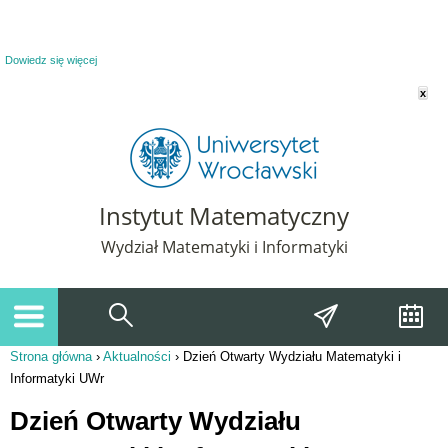
Powiadomienie o plikach cookie. Strona Instytut Matematyczny korzysta z plików
cookie. Pozostając na tej stronie, wyrażasz zgodę na korzystanie z plików cookie.
Dowiedz się więcej
x
Instytut Matematyczny
Wydział Matematyki i Informatyki
Strona główna
›
Aktualności
›
Dzień Otwarty Wydziału Matematyki i
Jesteś tutaj
Informatyki UWr
Dzień Otwarty Wydziału