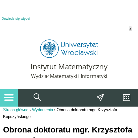
Powiadomienie o plikach cookie. Strona Instytut Matematyczny korzysta z plików
cookie. Pozostając na tej stronie, wyrażasz zgodę na korzystanie z plików cookie.
Dowiedz się więcej
x
Instytut Matematyczny
Wydział Matematyki i Informatyki
Strona główna
›
Wydarzenia
›
Obrona doktoratu mgr. Krzysztofa
Jesteś tutaj
Kępczyńskiego
Obrona doktoratu mgr. Krzysztofa