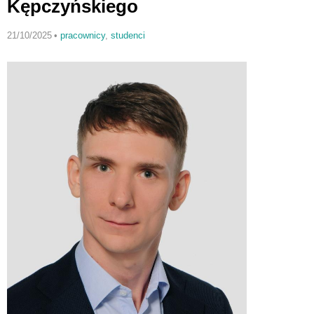
Kępczyńskiego
21/10/2025
•
pracownicy
,
studenci