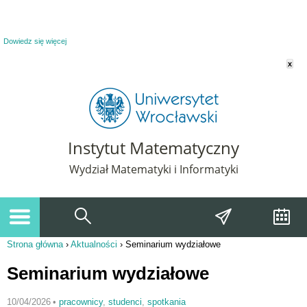
Powiadomienie o plikach cookie. Strona Instytut Matematyczny korzysta z plików
cookie. Pozostając na tej stronie, wyrażasz zgodę na korzystanie z plików cookie.
Dowiedz się więcej
x
Instytut Matematyczny
Wydział Matematyki i Informatyki
Strona główna
›
Aktualności
›
Seminarium wydziałowe
Jesteś tutaj
Seminarium wydziałowe
10/04/2026
•
pracownicy
,
studenci
,
spotkania