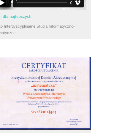
– dla najlepszych
to Interdyscyplinarne Studia Informatyczno-
matyczne.