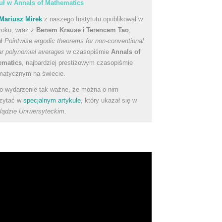
uł w Annals of Mathematics
Mariusz Mirek
z naszego Instytutu opublikował w
roku, wraz z
Benem Krause
i
Terencem Tao
,
uł
Pointwise ergodic theorems for non-conventional
ear polynomial averages
w czasopiśmie
Annals of
ematics
, najbardziej prestiżowym czasopiśmie
atycznym na świecie.
to wydarzenie tak ważne, że można o nim
zytać w
specjalnym artykule
, który ukazał się w
lądzie Uniwersyteckim
.