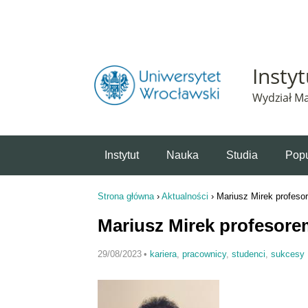
Powiadomienie o plikach cookie. Strona Instytut 
Insty
Wydział Ma
Instytut
Nauka
Studia
Popu
Strona główna
›
Aktualności
›
Mariusz Mirek profeso
Jesteś tutaj
Mariusz Mirek profesore
29/08/2023
•
kariera
,
pracownicy
,
studenci
,
sukcesy