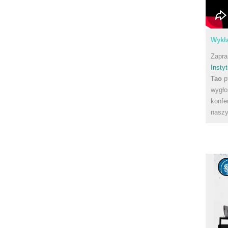
Wykła
Zapra
Instyt
Tao
p
wygło
konfe
naszy