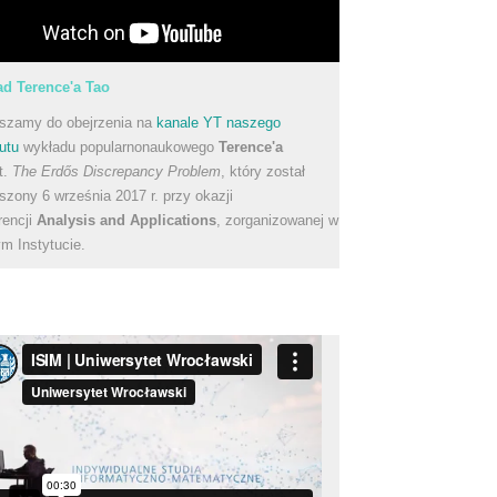
d Terence'a Tao
szamy do obejrzenia na
kanale YT naszego
utu
wykładu popularnonaukowego
Terence'a
t.
The Erdős Discrepancy Problem
, który został
szony 6 września 2017 r. przy okazji
rencji
Analysis and Applications
, zorganizowanej w
m Instytucie.