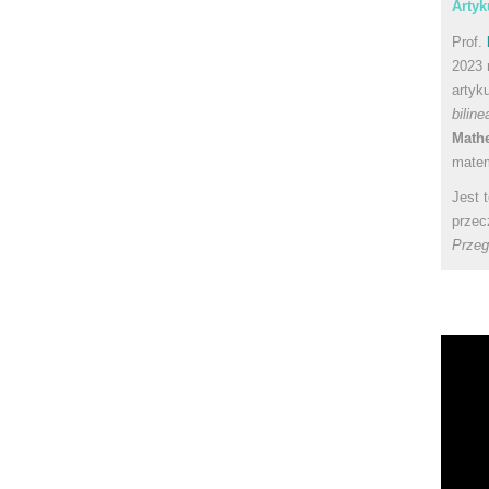
Artyk
Prof.
2023 
artyk
bilin
Math
matem
Jest 
przec
Przeg