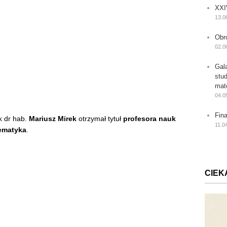
XXI
13.0
Obr
02.0
Gal
stu
mat
04.0
Fin
 dr hab.
Mariusz Mirek
otrzymał tytuł
profesora nauk
11.0
tematyka
.
CIEK