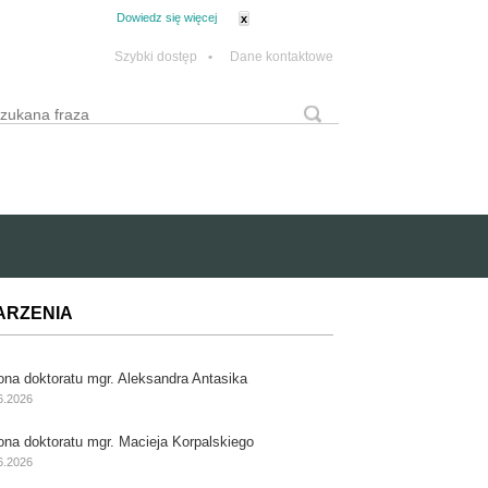
tanie z plików cookie.
Dowiedz się więcej
x
Szybki dostęp
•
Dane kontaktowe
yszukaj
Formularz wyszukiwania
ARZENIA
ona doktoratu mgr. Aleksandra Antasika
6.2026
ona doktoratu mgr. Macieja Korpalskiego
6.2026