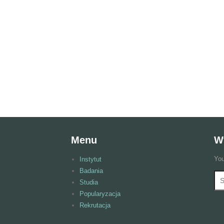
Menu
W
You
Instytut
Badania
Wy
F
Studia
Popularyzacja
Rekrutacja