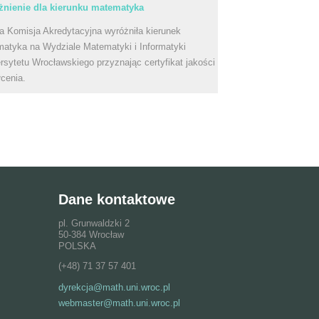
nienie dla kierunku matematyka
a Komisja Akredytacyjna wyróżniła kierunek
atyka na Wydziale Matematyki i Informatyki
rsytetu Wrocławskiego przyznając certyfikat jakości
łcenia.
Dane kontaktowe
pl. Grunwaldzki 2
50-384 Wrocław
POLSKA
(+48) 71 37 57 401
dyrekcja@math.uni.wroc.pl
webmaster@math.uni.wroc.pl