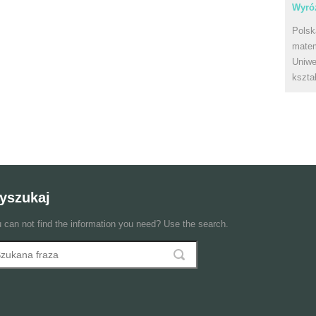
Wyróż
Polsk
matem
Uniwe
kszta
yszukaj
 can not find the information you need? Use the search.
szukaj
ormularz wyszukiwania