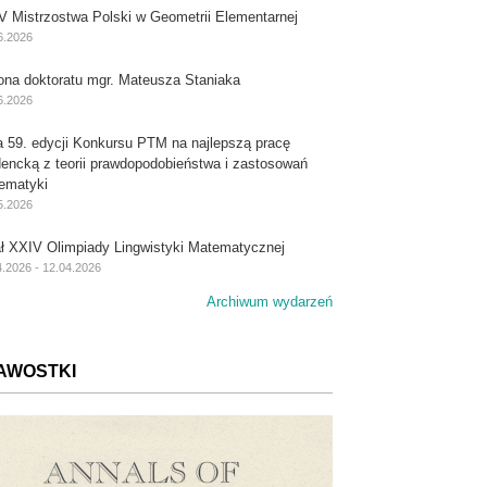
V Mistrzostwa Polski w Geometrii Elementarnej
6.2026
ona doktoratu mgr. Mateusza Staniaka
6.2026
a 59. edycji Konkursu PTM na najlepszą pracę
dencką z teorii prawdopodobieństwa i zastosowań
ematyki
5.2026
ał XXIV Olimpiady Lingwistyki Matematycznej
4.2026 - 12.04.2026
Archiwum wydarzeń
AWOSTKI