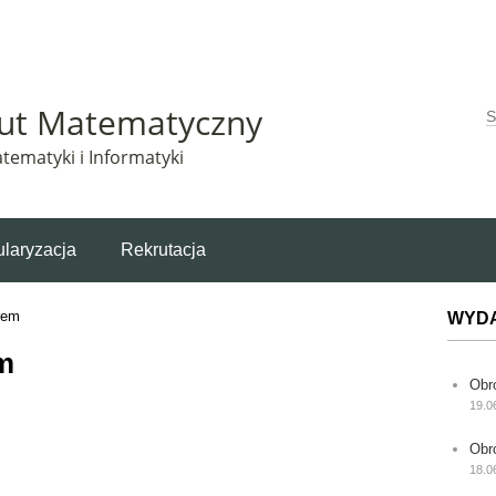
Matematyczny korzysta z plików cookie. Pozostając na tej stronie, wyrażasz zgodę na korzys
tut Matematyczny
W
tematyki i Informatyki
laryzacja
Rekrutacja
rem
WYD
m
Obr
19.0
Obr
18.0